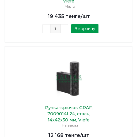
Viefe
Мало
19 435
тенге
/шт
В корзину
Ручка-крючок GRAF,
7009014L24, сталь,
14x42x50 мм, Viefe
На заказ
12 168
тенге
/шт