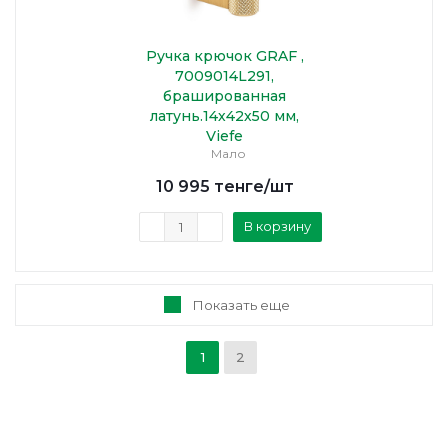
Ручка крючок GRAF ,
7009014L291,
брашированная
латунь.14х42х50 мм,
Viefe
Мало
10 995
тенге
/шт
В корзину
Показать еще
1
2