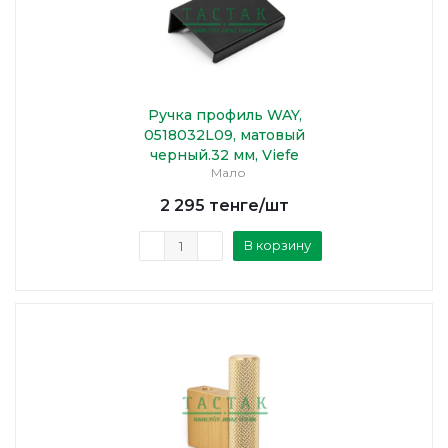
Ручка профиль WAY,
0518032L09, матовый
черный.32 мм, Viefe
Мало
2 295
тенге
/шт
В корзину