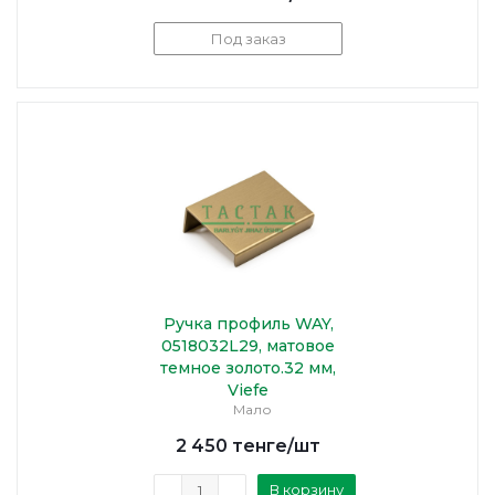
Под заказ
Ручка профиль WAY,
0518032L29, матовое
темное золото.32 мм,
Viefe
Мало
2 450
тенге
/шт
В корзину