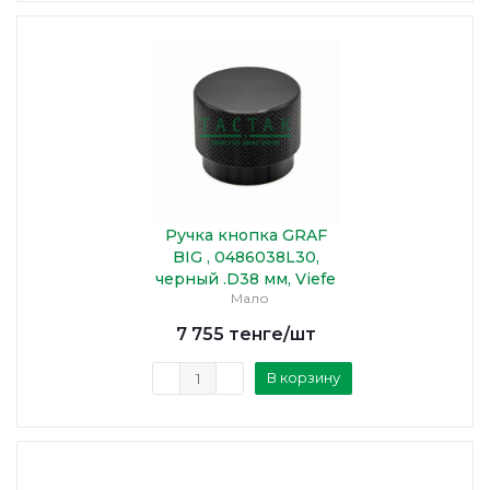
Ручка кнопка GRAF
BIG , 0486038L30,
черный .D38 мм, Viefe
Мало
7 755
тенге
/шт
В корзину