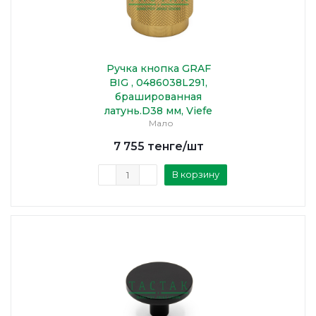
Ручка кнопка GRAF
BIG , 0486038L291,
брашированная
латунь.D38 мм, Viefe
Мало
7 755
тенге
/шт
В корзину