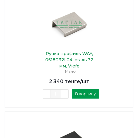
Ручка профиль WAY,
0518032L24, сталь.32
мм, Viefe
Мало
2 340
тенге
/шт
В корзину