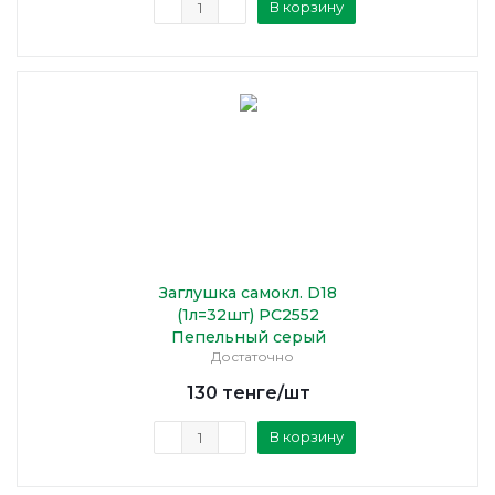
В корзину
Заглушка самокл. D18
(1л=32шт) PC2552
Пепельный серый
Достаточно
130
тенге
/шт
В корзину