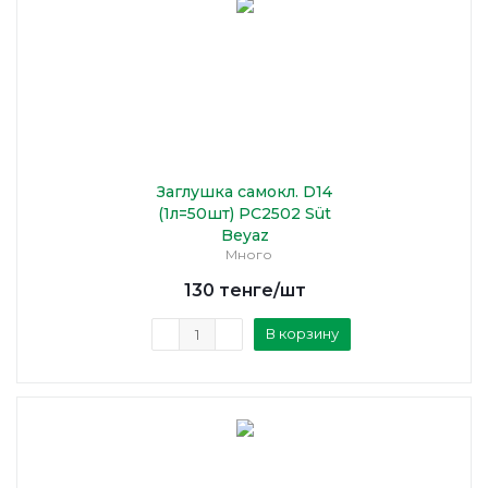
Заглушка самокл. D14
(1л=50шт) PC2502 Süt
Beyaz
Много
130
тенге
/шт
В корзину