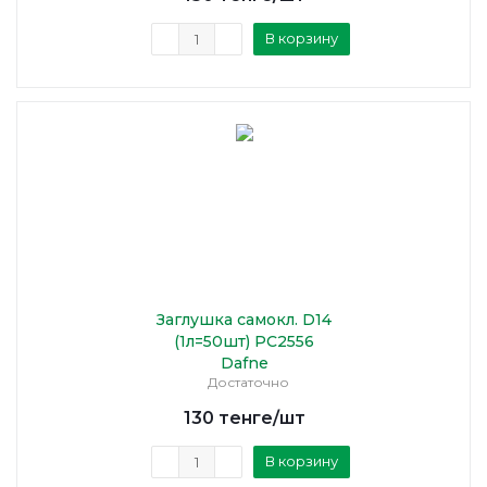
В корзину
Заглушка самокл. D14
(1л=50шт) PC2556
Dafne
Достаточно
130
тенге
/шт
В корзину