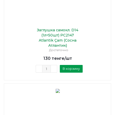
Заглушка самокл. D14
(1л=50шт) PC2147
Atlantik Çam (Сосна
Атлантик)
Достаточно
130
тенге
/шт
В корзину