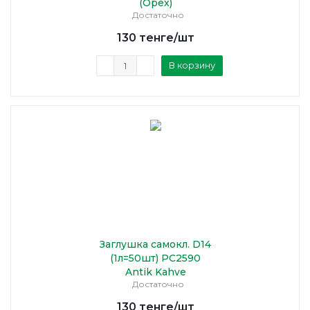
(Орех)
Достаточно
130
тенге
/шт
В корзину
Заглушка самокл. D14
(1л=50шт) PC2590
Antik Kahve
Достаточно
130
тенге
/шт