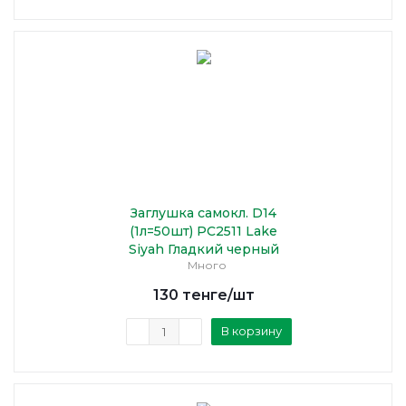
Заглушка самокл. D14
(1л=50шт) PC2511 Lake
Siyah Гладкий черный
Много
130
тенге
/шт
В корзину