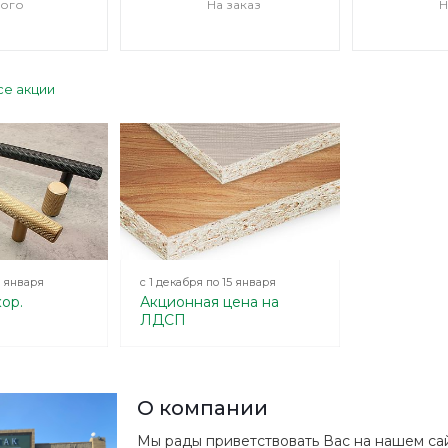
ого
На заказ
Н
се акции
5 января
с 1 декабря по 15 января
ор.
Акционная цена на
ЛДСП
О компании
Мы рады приветствовать Вас на нашем са