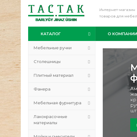
Интернет-магазин
товаров для мебе
КАТАЛОГ
О КОМПАНИ
Мебельные ручки
Столешницы
М
Плитный материал
На
Фанера
см
см
ко
Мебельная фурнитура
Лакокрасочные
материалы
Мойки и смесители