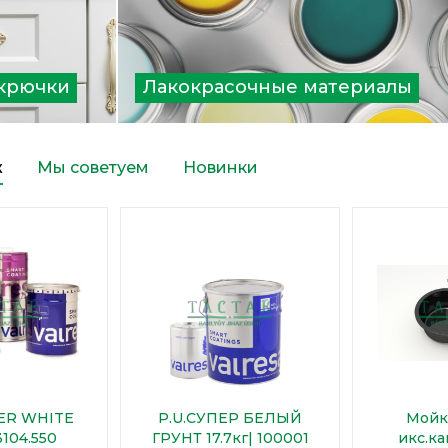
 крючки
Лакокрасочные материалы
ж
Мы советуем
Новинки
MER WHITE
P.U.СУПЕР БЕЛЫЙ
Мойка
3104.550
ГРУНТ 17.7кг| 100001
икс.ка