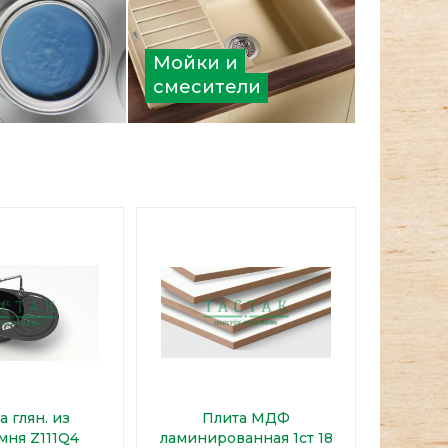
Мойки и
смесители
 глян. из
Плита МДФ
мня Z111Q4
ламинированная 1ст 18