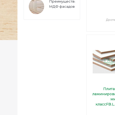
Преимущества
МДФ фасадов
Дост
Плит
ламинирова
мм
классFB.L