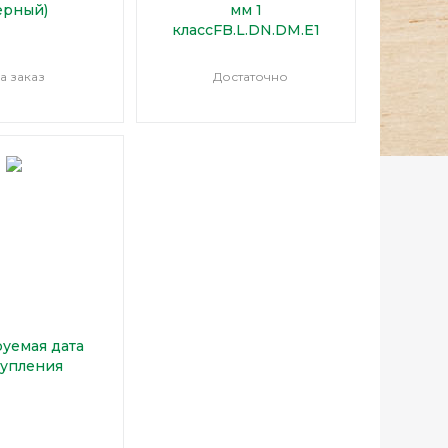
ерный)
мм 1
классFB.L.DN.DM.E1
а заказ
Достаточно
уемая дата
тупления