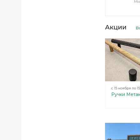
Мн
Акции
В
с 15 ноября по 1
Ручки Метак