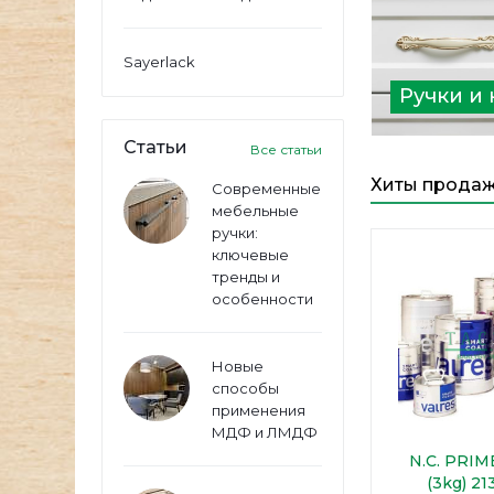
Sayerlack
Ручки и
Статьи
Все статьи
Хиты прода
Современные
мебельные
ручки:
ключевые
тренды и
особенности
Новые
способы
применения
МДФ и ЛМДФ
N.C. PRI
(3kg) 21