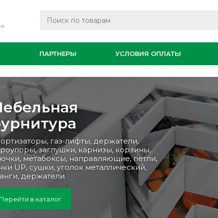
ли
И
ПАРТНЕРЫ
УСЛОВИЯ ОПЛАТЫ
ойки и смесители
ш широкий ассортимент моек и
есителей позволит вам подобрать
еситель и мойку для ежедневного
мфортного использования.
Перейти в каталог