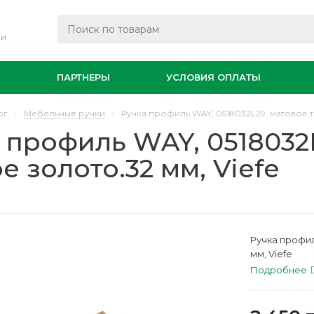
ли
И
ПАРТНЕРЫ
УСЛОВИЯ ОПЛАТЫ
ог
-
Мебельные ручки
-
Ручка профиль WAY, 0518032L29, матовое т
 профиль WAY, 0518032
е золото.32 мм, Viefe
Ручка профил
мм, Viefe
Подробнее