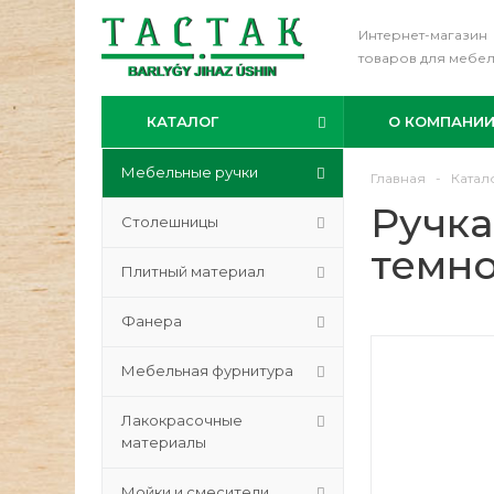
Интернет-магазин
товаров для мебе
КАТАЛОГ
О КОМПАНИ
Мебельные ручки
Главная
-
Катал
Ручка
Столешницы
темно
Плитный материал
Фанера
Мебельная фурнитура
Лакокрасочные
материалы
Мойки и смесители