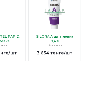
TEL RAPID,
SILORA A шпатлевка
левка
0,4 л
заказ
На заказ
нге
/шт
3 654
тенге
/шт