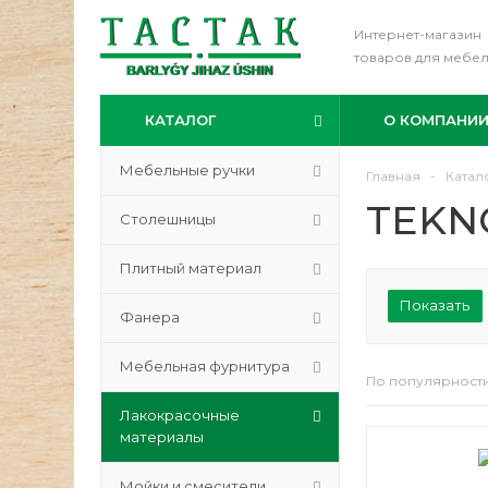
Интернет-магазин
товаров для мебе
КАТАЛОГ
О КОМПАНИ
Мебельные ручки
Главная
-
Катал
TEKN
Столешницы
Плитный материал
Показать
Фанера
Мебельная фурнитура
По популярност
Лакокрасочные
материалы
Мойки и смесители