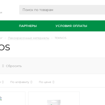
ли
И
ПАРТНЕРЫ
УСЛОВИЯ ОПЛАТЫ
ог
-
Лакокрасочные материалы
-
TEKNOS
OS
Сбросить
и
По алфавиту
По цене