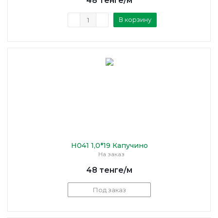
48
тенге
/м
В корзину
H041 1,0*19 Капучино
На заказ
48
тенге
/м
Под заказ