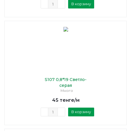
В корзину
S107 0,8*19 Светло-
серая
Много
45
тенге
/м
В корзину