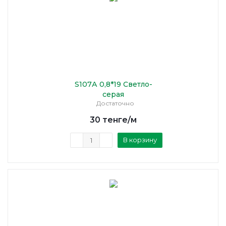
S107А 0,8*19 Светло-
серая
Достаточно
30
тенге
/м
В корзину