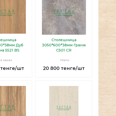
лешница
Столешница
00*38мм Дуб
3050*600*38мм Гранж
на 5521 BS
С501 CR
а заказ
Мало
тенге
/шт
20 800
тенге
/шт