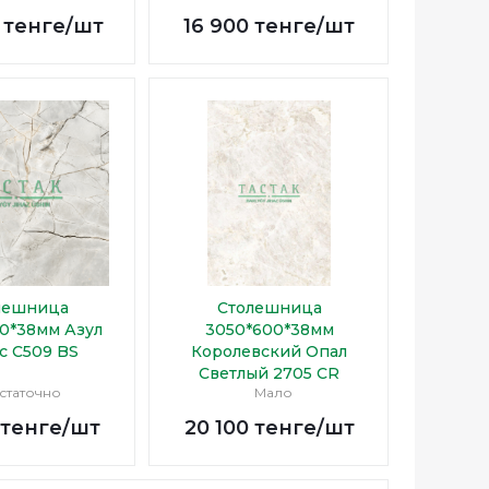
тенге
/шт
16 900
тенге
/шт
лешница
Столешница
0*38мм Азул
3050*600*38мм
с С509 BS
Королевский Опал
Светлый 2705 CR
статочно
Мало
тенге
/шт
20 100
тенге
/шт