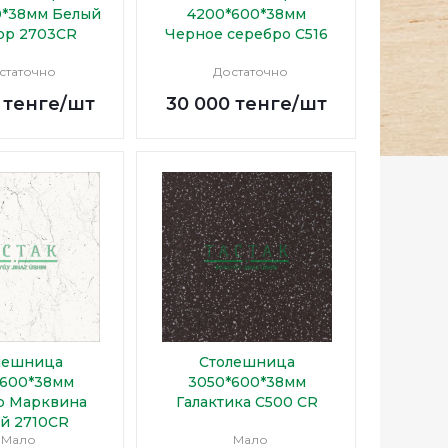
0*38мм Белый
4200*600*38мм
ор 2703CR
Черное серебро С516
статочно
Достаточно
тенге
/шт
30 000
тенге
/шт
лешница
Столешница
*600*38мм
3050*600*38мм
р Марквина
Галактика С500 CR
й 2710CR
Мало
Мало