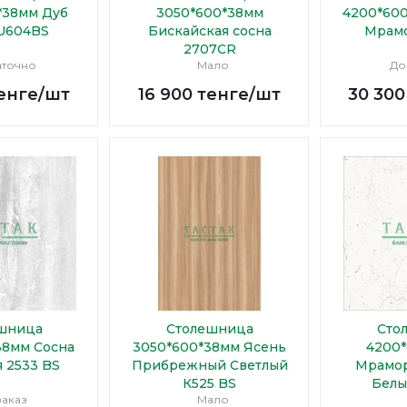
*38мм Дуб
3050*600*38мм
4200*60
U604BS
Бискайская сосна
Мрам
2707CR
аточно
Мало
До
енге
/шт
16 900
тенге
/шт
30 300
шница
Столешница
Сто
38мм Сосна
3050*600*38мм Ясень
4200
 2533 BS
Прибрежный Светлый
Мрамо
К525 BS
Белы
заказ
Мало