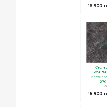
16 900
т
Столе
3050*6
Кастилл
270
М
16 900
т