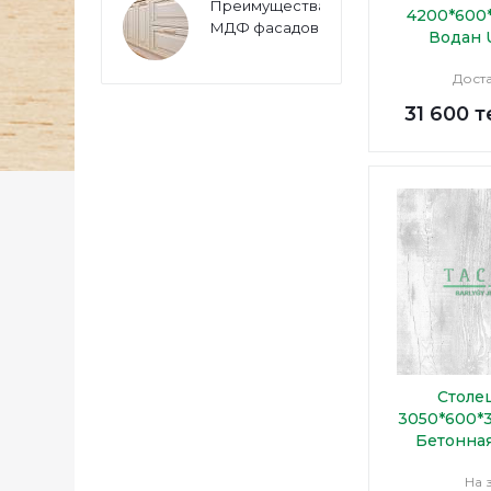
Преимущества
4200*600
МДФ фасадов
Водан 
Дост
31 600
т
Столе
3050*600*
Бетонная
На 