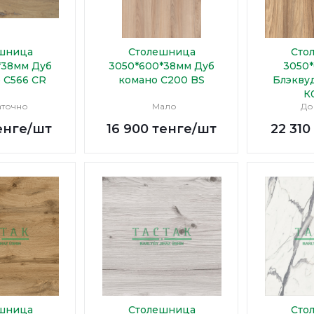
шница
Столешница
Сто
*38мм Дуб
3050*600*38мм Дуб
3050
 C566 CR
комано С200 BS
Блэкву
К
аточно
Мало
До
енге
/шт
16 900
тенге
/шт
22 310
шница
Столешница
Сто