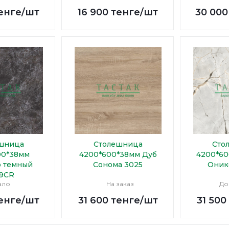
енге
/шт
16 900
тенге
/шт
30 000
шница
Столешница
Сто
00*38мм
4200*600*38мм Дуб
4200*60
о темный
Сонома 3025
Оник
9CR
ало
На заказ
До
енге
/шт
31 600
тенге
/шт
31 500