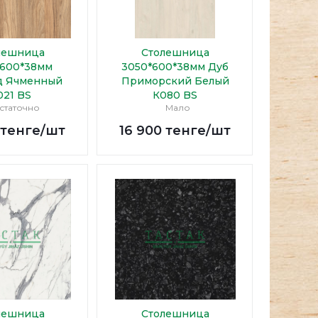
лешница
Столешница
*600*38мм
3050*600*38мм Дуб
д Ячменный
Приморский Белый
021 BS
К080 BS
статочно
Мало
тенге
/шт
16 900
тенге
/шт
лешница
Столешница