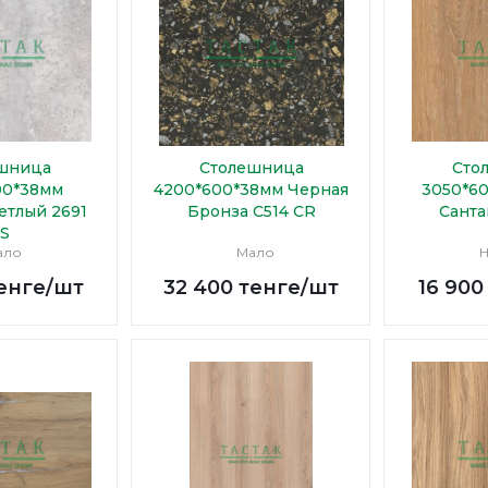
шница
Столешница
Сто
00*38мм
4200*600*38мм Черная
3050*6
етлый 2691
Бронза С514 CR
Санта
S
ало
Мало
Н
енге
/шт
32 400
тенге
/шт
16 900