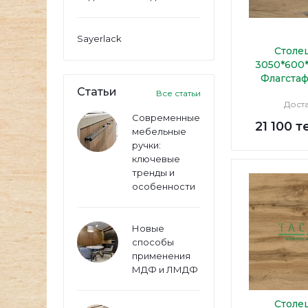
Sayerlack
Столе
3050*600
Флагстаф
Статьи
Все статьи
Дост
Современные
21 100
т
мебельные
ручки:
ключевые
тренды и
особенности
Новые
способы
применения
МДФ и ЛМДФ
Столе