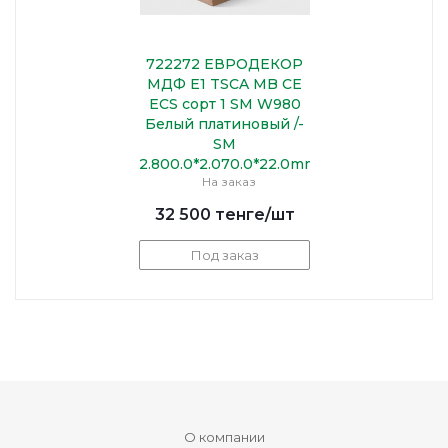
722272 ЕВРОДЕКОР
МДФ Е1 TSCA MB CE
ECS сорт 1 SM W980
Белый платиновый /-
SM
2.800.0*2.070.0*22.0mm
На заказ
32 500
тенге
/шт
Под заказ
О компании