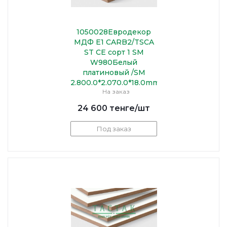
1050028Евродекор
МДФ Е1 CARB2/TSCA
ST CE сорт 1 SM
W980Белый
платиновый /SM
2.800.0*2.070.0*18.0mm
На заказ
24 600
тенге
/шт
Под заказ