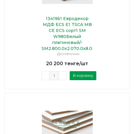
1341961 Евродекор
МДФ ECS E1 TSCA MB
CE ECS сорт1 SM
W980Белый
платиновый/-
SM2.800.0x2.070.0x8.0mm
Достаточно
20 200
тенге
/шт
В корзину