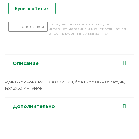
Купить в 1 клик
Цена действительна только для
Поделиться
интернет-магазина и может отличаться
от цен в розничных магазинах
Описание
Ручка-крючок GRAF, 7009014L291, брашированная латунь,
14x42x50 мм, Viefe
Дополнительно