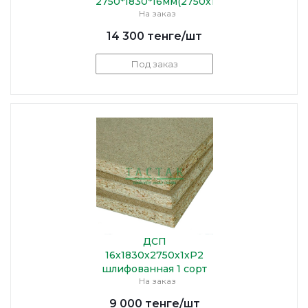
2750*1830*16мм(2750х1830)
На заказ
14 300
тенге
/шт
Под заказ
ДСП
16х1830х2750х1хР2
шлифованная 1 сорт
На заказ
9 000
тенге
/шт