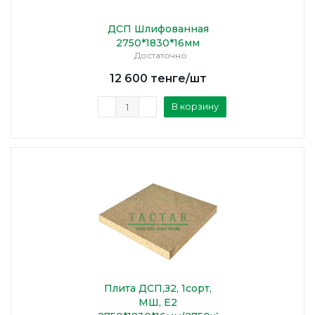
ДСП Шлифованная
2750*1830*16мм
Достаточно
12 600
тенге
/шт
В корзину
Плита ДСП,З2, 1сорт,
МШ, Е2