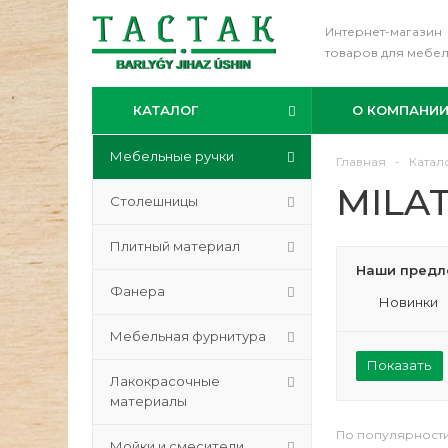
Интернет-магазин
товаров для мебе
КАТАЛОГ
О КОМПАНИ
Мебельные ручки
Главная
-
Катал
MILA
Столешницы
Плитный материал
Наши предл
Фанера
Новинки
Мебельная фурнитура
Показать
Лакокрасочные
материалы
По популярност
Мойки и смесители