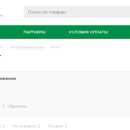
ли
И
ПАРТНЕРЫ
УСЛОВИЯ ОПЛАТЫ
ог
-
Мебельные ручки
-
MILAT
T
ожения
Сбросить
и
По алфавиту
По цене