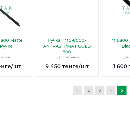
800 Matte
Ручка TMC-8000-
MIL8001
 Ручка
ANTRASIT/MAT GOLD
Bla
800
аточно
Достаточно
До
енге
/шт
9 450
тенге
/шт
1 600
1
2
3
4
5