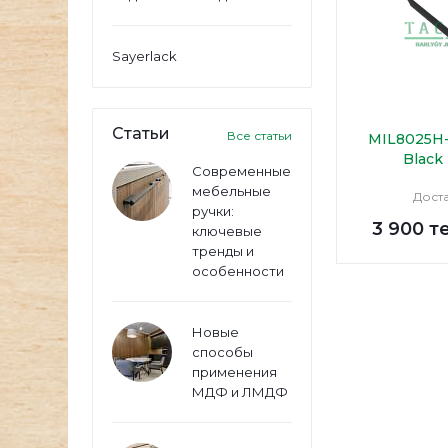
Sayerlack
Статьи
Все статьи
MIL8025H-
Black
Современные
мебельные
Дост
ручки:
3 900
т
ключевые
тренды и
особенности
Новые
способы
применения
МДФ и ЛМДФ