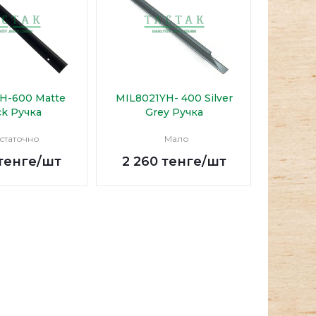
H-600 Matte
MIL8021YH- 400 Silver
ck Ручка
Grey Ручка
статочно
Мало
тенге
/шт
2 260
тенге
/шт