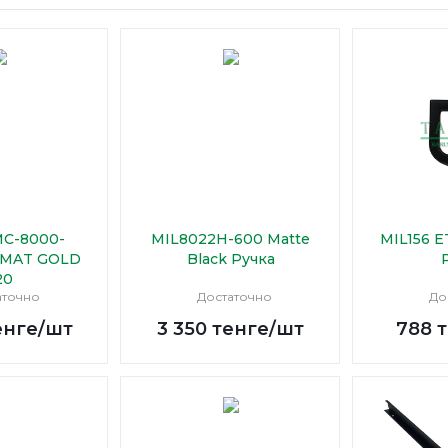
MC-8000-
MIL8022H-600 Matte
MIL156 E
/MAT GOLD
Black Ручка
20
аточно
Достаточно
До
енге
/шт
3 350
тенге
/шт
788
т