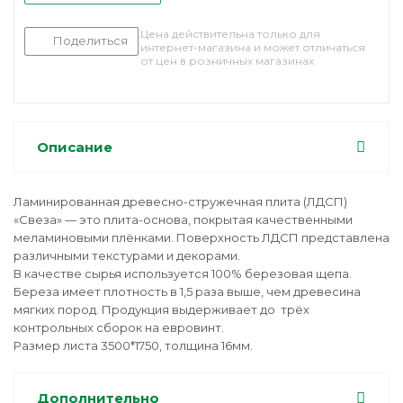
Цена действительна только для
Поделиться
интернет-магазина и может отличаться
от цен в розничных магазинах
Описание
Ламинированная древесно-стружечная плита (ЛДСП)
«Свеза» — это плита-основа, покрытая качественными
меламиновыми плёнками. Поверхность ЛДСП представлена
различными текстурами и декорами.
В качестве сырья используется 100% березовая щепа.
Береза имеет плотность в 1,5 раза выше, чем древесина
мягких пород. Продукция выдерживает до трёх
контрольных сборок на евровинт.
Размер листа 3500*1750, толщина 16мм.
Дополнительно