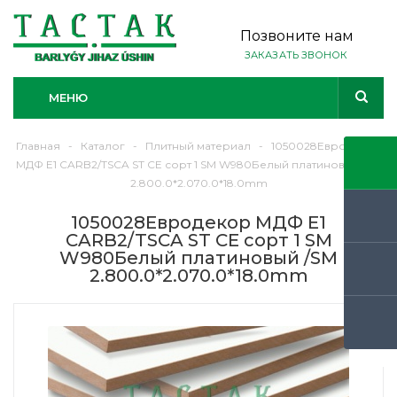
Позвоните нам
ЗАКАЗАТЬ ЗВОНОК
МЕНЮ
Главная
-
Каталог
-
Плитный материал
-
1050028Евродекор
МДФ Е1 CARB2/TSCA ST CE сорт 1 SM W980Белый платиновый /SM
2.800.0*2.070.0*18.0mm
1050028Евродекор МДФ Е1
CARB2/TSCA ST CE сорт 1 SM
W980Белый платиновый /SM
2.800.0*2.070.0*18.0mm