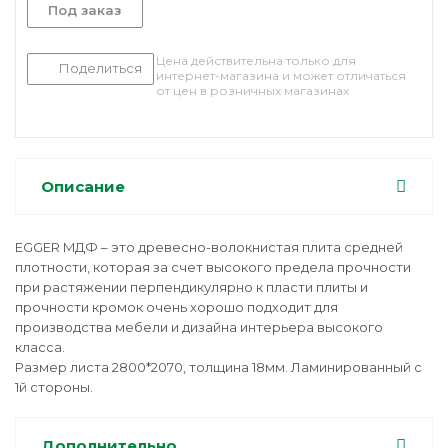
Под заказ
Цена действительна только для
Поделиться
интернет-магазина и может отличаться
от цен в розничных магазинах
Описание
EGGER MДФ – это древесно-волокнистая плита средней
плотности, которая за счет высокого предела прочности
при растяжении перпендикулярно к пласти плиты и
прочности кромок очень хорошо подходит для
производства мебели и дизайна интерьера высокого
класса.
Размер листа 2800*2070, толщина 18мм. Ламинированный с
1й стороны.
Дополнительно