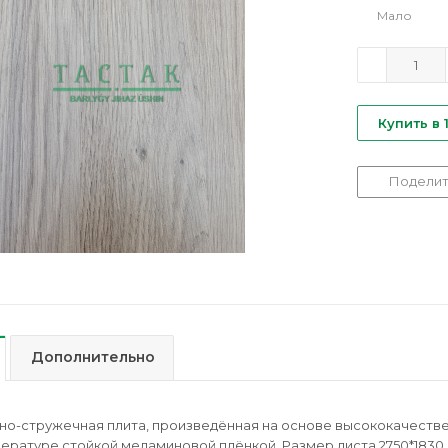
Мало
Купить в 
Поделит
Дополнительно
о-стружечная плита, произведённая на основе высококачеств
ературе стойкой меламиновой плёнкой. Размер листа 2750*1830,