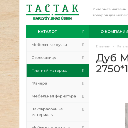
Интернет-магазин
товаров для мебе
КАТАЛОГ
О КОМПАНИ
Мебельные ручки
Главная
-
Катал
Дуб М
Столешницы
2750*1
Плитный материал
Фанера
Мебельная фурнитура
Лакокрасочные
материалы
Мойки и смесители