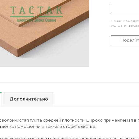
Наши менедже
условия зака
Поделит
Дополнительно
волокнистая плита средней плотности, широко применяемая в 
тделке помещений, а также в строительстве.
тавливаются методом прессования древесного волокна при вы