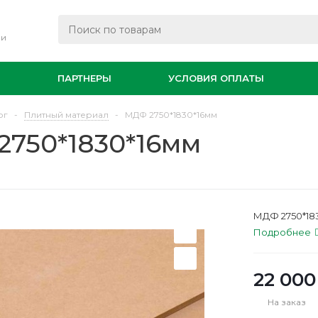
ли
И
ПАРТНЕРЫ
УСЛОВИЯ ОПЛАТЫ
ог
-
Плитный материал
-
МДФ 2750*1830*16мм
750*1830*16мм
МДФ 2750*18
Подробнее
22 000
На заказ