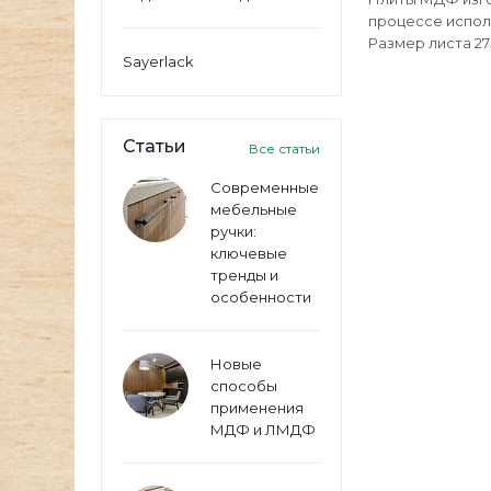
процессе испол
Размер листа 27
Sayerlack
Статьи
Все статьи
Современные
мебельные
ручки:
ключевые
тренды и
особенности
Новые
способы
применения
МДФ и ЛМДФ