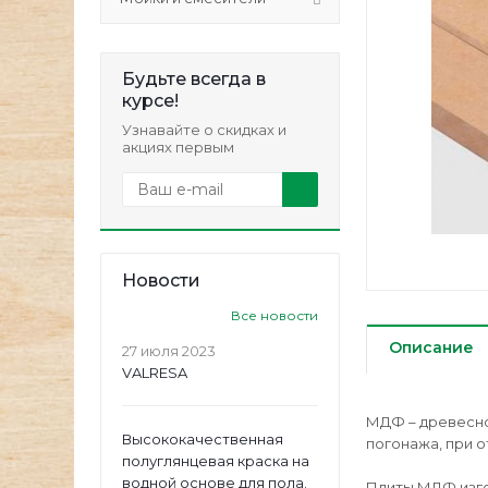
Будьте всегда в
курсе!
Узнавайте о скидках и
акциях первым
Новости
Все новости
Описание
27 июля 2023
VALRESA
МДФ – древесно
Высококачественная
погонажа, при о
полуглянцевая краска на
водной основе для пола.
Плиты МДФ изго