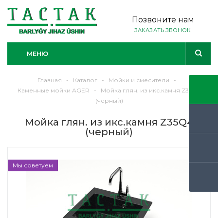
Позвоните нам
ЗАКАЗАТЬ ЗВОНОК
МЕНЮ
Главная
-
Каталог
-
Мойки и смесители
-
Каменные мойки AGER
-
Мойка глян. из икс.камня Z35Q4
(черный)
Мойка глян. из икс.камня Z35Q4
(черный)
Мы советуем