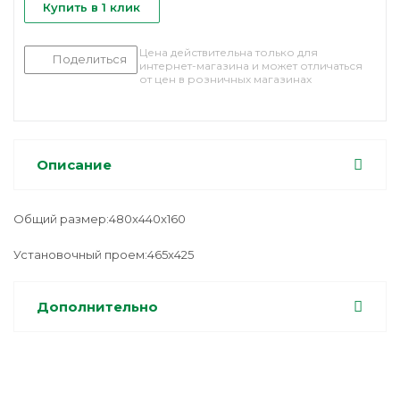
Купить в 1 клик
Цена действительна только для
Поделиться
интернет-магазина и может отличаться
от цен в розничных магазинах
Описание
Общий размер:480x440x160
Установочный проем:465x425
Дополнительно