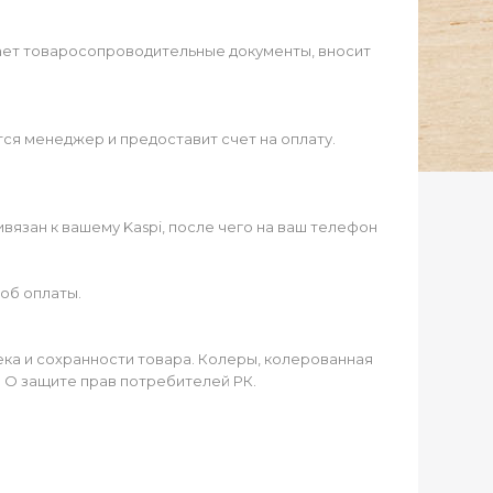
ает товаросопроводительные документы, вносит
ся менеджер и предоставит счет на оплату.
язан к вашему Kaspi, после чего на ваш телефон
об оплаты.
чека и сохранности товара. Колеры, колерованная
а О защите прав потребителей РК.