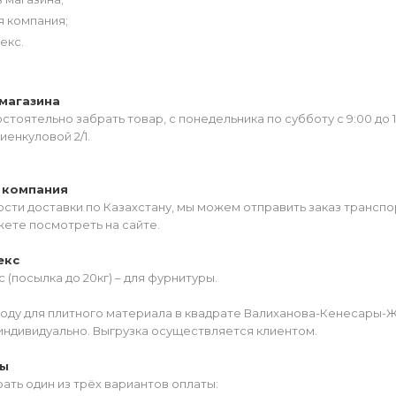
я компания;
екс.
магазина
тоятельно забрать товар, с понедельника по субботу с 9:00 до 
иенкуловой 2/1.
 компания
сти доставки по Казахстану, мы можем отправить заказ транспо
жете посмотреть на сайте.
екс
 (посылка до 20кг) – для фурнитуры.
роду для плитного материала в квадрате Валиханова-Кенесары-
индивидуально. Выгрузка осуществляется клиентом.
ты
ать один из трёх вариантов оплаты: