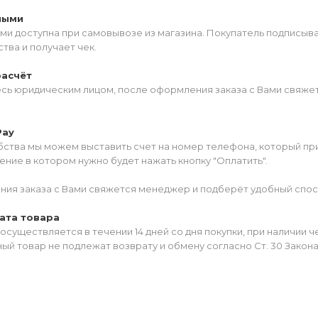
ными
ми доступна при самовывозе из магазина. Покупатель подписыв
тва и получает чек.
расчёт
есь юридическим лицом, после оформления заказа с Вами свяжет
Pay
ства мы можем выставить счет на номер телефона, который прив
ние в котором нужно будет нажать кнопку "Оплатить".
ия заказа с Вами свяжется менеджер и подберёт удобный спос
ата товара
осуществляется в течении 14 дней со дня покупки, при наличии 
ый товар не подлежат возврату и обмену согласно Ст. 30 Закон