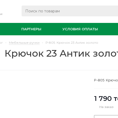
ли
И
ПАРТНЕРЫ
УСЛОВИЯ ОПЛАТЫ
ог
-
Мебельные ручки
-
Р-805 Крючок 23 Антик золото
 Крючок 23 Антик золо
Р-805 Крючок
1 790
т
На заказ