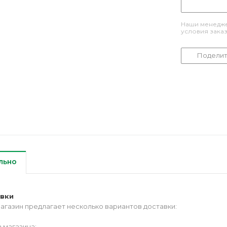
Наши менедже
условия зака
Поделит
льно
авки
агазин предлагает несколько вариантов доставки:
 магазина;