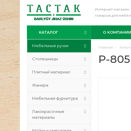
Интернет-магазин
товаров для мебе
КАТАЛОГ
О КОМПАНИ
Мебельные ручки
Главная
-
Катал
Р-805
Столешницы
Плитный материал
Фанера
Мебельная фурнитура
Лакокрасочные
материалы
Мойки и смесители