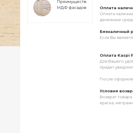
Преимущества
МДФ фасадов
Оплата налич
Оплата наличны
денежные средс
Безналичный 
Если Вы являет
Оплата Kaspi 
Для Вашего удоб
придет уведомле
После оформлен
Условия возвр
Возврат товара 
краска, метражн