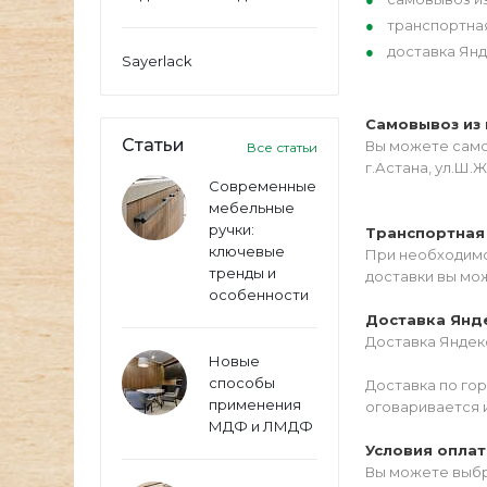
транспортна
доставка Янд
Sayerlack
Самовывоз из 
Статьи
Вы можете самос
Все статьи
г.Астана, ул.Ш.Ж
Современные
мебельные
ручки:
Транспортная
ключевые
При необходимо
тренды и
доставки вы мо
особенности
Доставка Янд
Доставка Яндекс
Новые
способы
Доставка по го
применения
оговаривается 
МДФ и ЛМДФ
Условия опла
Вы можете выбр