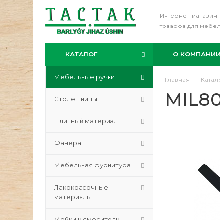
Интернет-магазин
товаров для мебе
КАТАЛОГ
О КОМПАНИ
Мебельные ручки
Главная
-
Катал
MIL80
Столешницы
Плитный материал
Фанера
Мебельная фурнитура
Лакокрасочные
материалы
Мойки и смесители