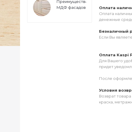
Преимущества
МДФ фасадов
Оплата налич
Оплата наличны
денежные средс
Безналичный 
Если Вы являет
Оплата Kaspi 
Для Вашего удоб
придет уведомле
После оформлен
Условия возвр
Возврат товара 
краска, метражн