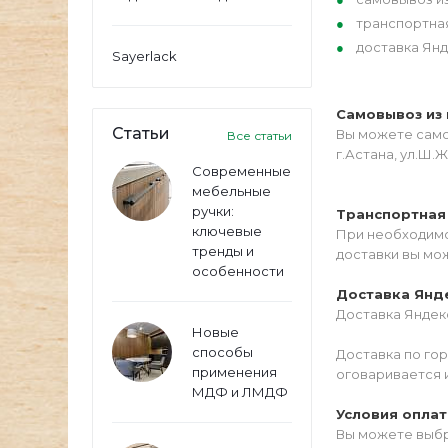
транспортна
доставка Янд
Sayerlack
Самовывоз из 
Статьи
Вы можете самос
Все статьи
г.Астана, ул.Ш.Ж
Современные
мебельные
ручки:
Транспортная
ключевые
При необходимо
тренды и
доставки вы мо
особенности
Доставка Янд
Доставка Яндекс
Новые
способы
Доставка по го
применения
оговаривается 
МДФ и ЛМДФ
Условия опла
Вы можете выбр