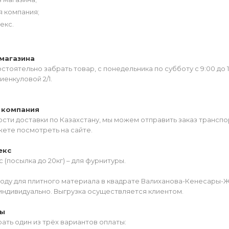
я компания;
екс.
магазина
тоятельно забрать товар, с понедельника по субботу с 9:00 до 
иенкуловой 2/1.
 компания
сти доставки по Казахстану, мы можем отправить заказ транспо
жете посмотреть на сайте.
екс
 (посылка до 20кг) – для фурнитуры.
роду для плитного материала в квадрате Валиханова-Кенесары-
индивидуально. Выгрузка осуществляется клиентом.
ты
ать один из трёх вариантов оплаты: