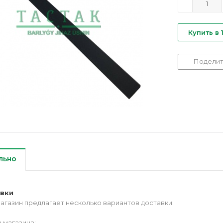
Купить в 
Поделит
льно
авки
агазин предлагает несколько вариантов доставки:
 магазина;