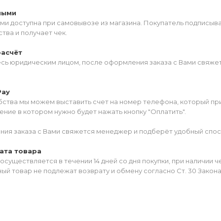
ными
ми доступна при самовывозе из магазина. Покупатель подписыв
тва и получает чек.
расчёт
есь юридическим лицом, после оформления заказа с Вами свяжет
Pay
ства мы можем выставить счет на номер телефона, который прив
ние в котором нужно будет нажать кнопку "Оплатить".
ия заказа с Вами свяжется менеджер и подберёт удобный спос
ата товара
осуществляется в течении 14 дней со дня покупки, при наличии 
ый товар не подлежат возврату и обмену согласно Ст. 30 Закон