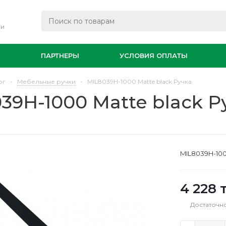
ли
И
ПАРТНЕРЫ
УСЛОВИЯ ОПЛАТЫ
ог
-
Мебельные ручки
-
MIL8039H-1000 Matte black Ручка
39H-1000 Matte black Р
MIL8039H-100
4 228
т
Достаточн