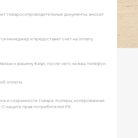
ает товаросопроводительные документы, вносит
ся менеджер и предоставит счет на оплату.
язан к вашему Kaspi, после чего на ваш телефон
об оплаты.
чека и сохранности товара. Колеры, колерованная
а О защите прав потребителей РК.