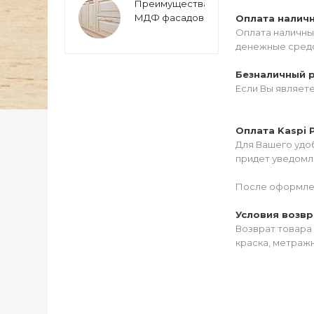
Преимущества
МДФ фасадов
Оплата налич
Оплата наличны
денежные средс
Безналичный 
Если Вы являет
Оплата Kaspi 
Для Вашего удоб
придет уведомле
После оформлен
Условия возвр
Возврат товара 
краска, метражн