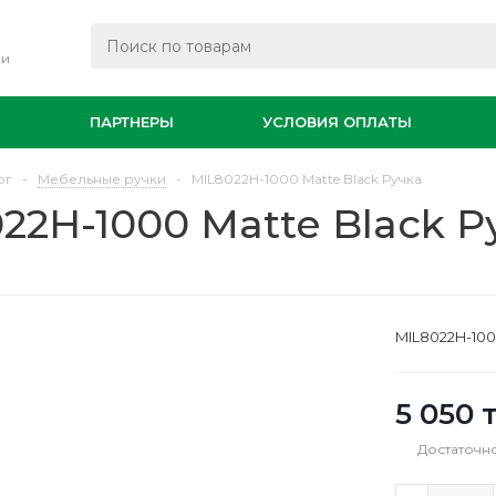
ли
И
ПАРТНЕРЫ
УСЛОВИЯ ОПЛАТЫ
ог
-
Мебельные ручки
-
MIL8022H-1000 Matte Black Ручка
22H-1000 Matte Black Р
MIL8022H-100
5 050
т
Достаточн