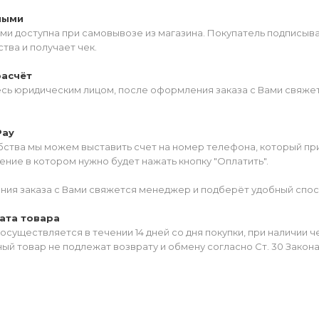
ными
ми доступна при самовывозе из магазина. Покупатель подписыв
тва и получает чек.
расчёт
есь юридическим лицом, после оформления заказа с Вами свяжет
Pay
ства мы можем выставить счет на номер телефона, который прив
ние в котором нужно будет нажать кнопку "Оплатить".
ия заказа с Вами свяжется менеджер и подберёт удобный спос
ата товара
осуществляется в течении 14 дней со дня покупки, при наличии 
ый товар не подлежат возврату и обмену согласно Ст. 30 Закон