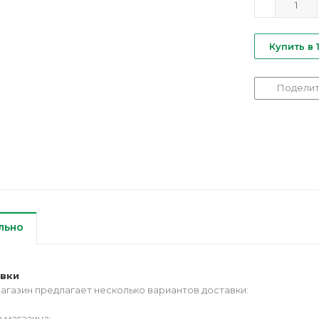
Купить в 
Поделит
льно
авки
агазин предлагает несколько вариантов доставки:
 магазина;