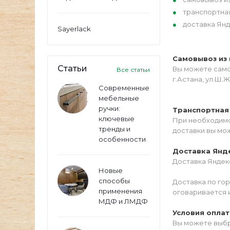
транспортна
доставка Янд
Sayerlack
Самовывоз из 
Статьи
Вы можете самос
Все статьи
г.Астана, ул.Ш.Ж
Современные
мебельные
ручки:
Транспортная
ключевые
При необходимо
тренды и
доставки вы мо
особенности
Доставка Янд
Доставка Яндекс
Новые
способы
Доставка по го
применения
оговаривается 
МДФ и ЛМДФ
Условия опла
Вы можете выбр