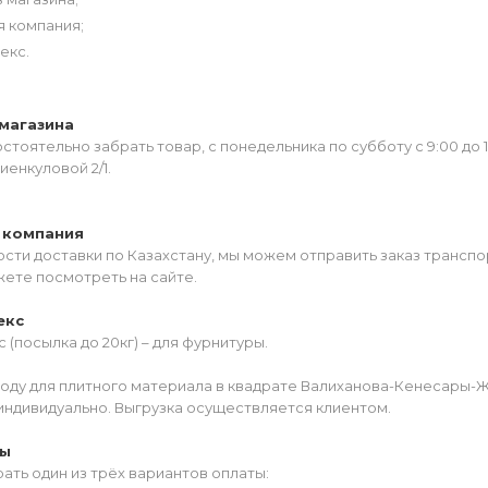
я компания;
екс.
магазина
тоятельно забрать товар, с понедельника по субботу с 9:00 до 
иенкуловой 2/1.
 компания
сти доставки по Казахстану, мы можем отправить заказ транспо
жете посмотреть на сайте.
екс
 (посылка до 20кг) – для фурнитуры.
роду для плитного материала в квадрате Валиханова-Кенесары-
индивидуально. Выгрузка осуществляется клиентом.
ты
ать один из трёх вариантов оплаты: