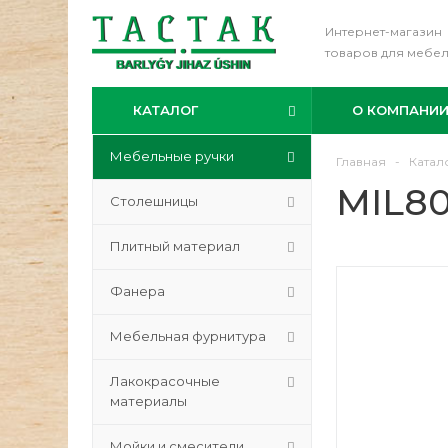
Интернет-магазин
товаров для мебе
КАТАЛОГ
О КОМПАНИ
Мебельные ручки
Главная
-
Катал
MIL80
Столешницы
Плитный материал
Фанера
Мебельная фурнитура
Лакокрасочные
материалы
Мойки и смесители