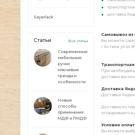
транспортна
доставка Янд
Sayerlack
Самовывоз из 
Статьи
Вы можете самос
Все статьи
г.Астана, ул.Ш.Ж
Современные
мебельные
ручки:
Транспортная
ключевые
При необходимо
тренды и
доставки вы мо
особенности
Доставка Янд
Доставка Яндекс
Новые
способы
Доставка по го
применения
оговаривается 
МДФ и ЛМДФ
Условия опла
Вы можете выбр