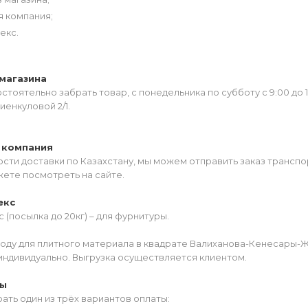
я компания;
екс.
магазина
тоятельно забрать товар, с понедельника по субботу с 9:00 до 
иенкуловой 2/1.
 компания
сти доставки по Казахстану, мы можем отправить заказ транспо
жете посмотреть на сайте.
екс
 (посылка до 20кг) – для фурнитуры.
роду для плитного материала в квадрате Валиханова-Кенесары-
индивидуально. Выгрузка осуществляется клиентом.
ты
ать один из трёх вариантов оплаты: