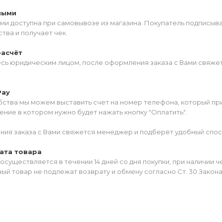
ными
ми доступна при самовывозе из магазина. Покупатель подписыв
тва и получает чек.
расчёт
есь юридическим лицом, после оформления заказа с Вами свяжет
Pay
ства мы можем выставить счет на номер телефона, который прив
ние в котором нужно будет нажать кнопку "Оплатить".
ия заказа с Вами свяжется менеджер и подберёт удобный спос
ата товара
осуществляется в течении 14 дней со дня покупки, при наличии 
ый товар не подлежат возврату и обмену согласно Ст. 30 Закон