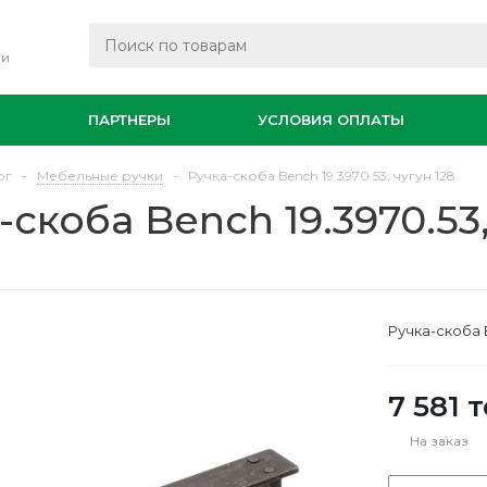
ли
И
ПАРТНЕРЫ
УСЛОВИЯ ОПЛАТЫ
ог
-
Мебельные ручки
-
Ручка-скоба Bench 19.3970.53, чугун 128
-скоба Bench 19.3970.53,
Ручка-скоба B
7 581
т
На заказ