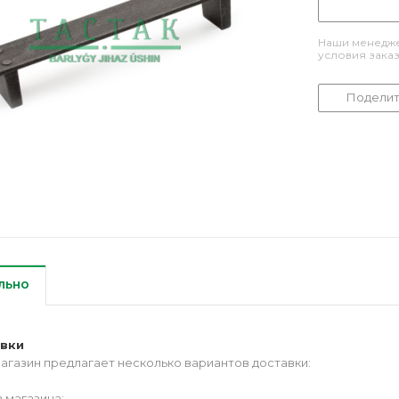
Наши менедже
условия зака
Поделит
льно
авки
агазин предлагает несколько вариантов доставки:
 магазина;