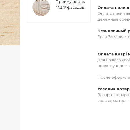
Преимущества
МДФ фасадов
Оплата налич
Оплата наличны
денежные средс
Безналичный 
Если Вы являет
Оплата Kaspi 
Для Вашего удоб
придет уведомле
После оформлен
Условия возвр
Возврат товара 
краска, метражн