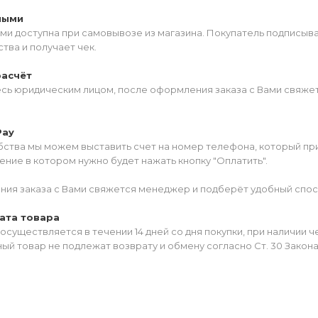
ными
ми доступна при самовывозе из магазина. Покупатель подписыв
тва и получает чек.
расчёт
есь юридическим лицом, после оформления заказа с Вами свяжет
Pay
ства мы можем выставить счет на номер телефона, который прив
ние в котором нужно будет нажать кнопку "Оплатить".
ия заказа с Вами свяжется менеджер и подберёт удобный спос
ата товара
осуществляется в течении 14 дней со дня покупки, при наличии 
ый товар не подлежат возврату и обмену согласно Ст. 30 Закон