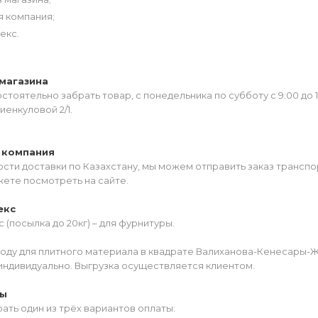
я компания;
екс.
магазина
тоятельно забрать товар, с понедельника по субботу с 9:00 до 
иенкуловой 2/1.
 компания
сти доставки по Казахстану, мы можем отправить заказ транспо
жете посмотреть на сайте.
екс
 (посылка до 20кг) – для фурнитуры.
роду для плитного материала в квадрате Валиханова-Кенесары-
индивидуально. Выгрузка осуществляется клиентом.
ты
ать один из трёх вариантов оплаты: