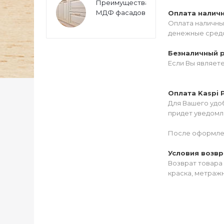
Преимущества
МДФ фасадов
Оплата налич
Оплата наличны
денежные средс
Безналичный 
Если Вы являет
Оплата Kaspi 
Для Вашего удоб
придет уведомле
После оформлен
Условия возвр
Возврат товара 
краска, метражн