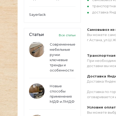
транспортна
доставка Янд
Sayerlack
Самовывоз из 
Статьи
Вы можете самос
Все статьи
г.Астана, ул.Ш.Ж
Современные
мебельные
ручки:
Транспортная
ключевые
При необходимо
тренды и
доставки вы мо
особенности
Доставка Янд
Доставка Яндекс
Новые
способы
Доставка по го
применения
оговаривается 
МДФ и ЛМДФ
Условия опла
Вы можете выбр