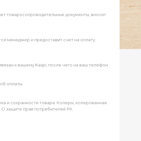
ает товаросопроводительные документы, вносит
ся менеджер и предоставит счет на оплату.
язан к вашему Kaspi, после чего на ваш телефон
об оплаты.
чека и сохранности товара. Колеры, колерованная
а О защите прав потребителей РК.