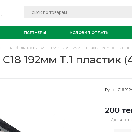
ли
И
ПАРТНЕРЫ
УСЛОВИЯ ОПЛАТЫ
ог
-
Мебельные ручки
-
Ручка С18 192мм Т.1 пластик (4, Черный), шт
 С18 192мм Т.1 пластик (
Ручка С18 192
200
те
Достаточн