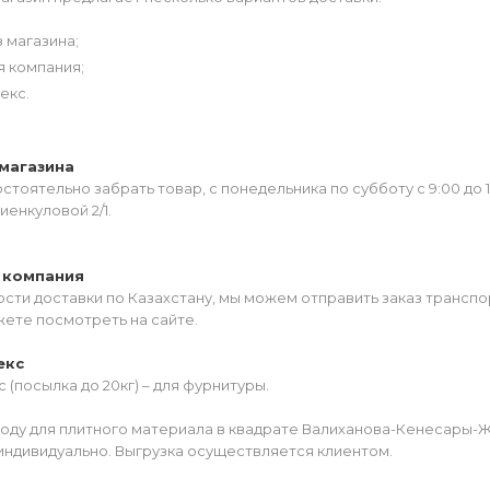
 магазина;
я компания;
екс.
магазина
тоятельно забрать товар, с понедельника по субботу с 9:00 до 
иенкуловой 2/1.
 компания
сти доставки по Казахстану, мы можем отправить заказ транспо
жете посмотреть на сайте.
екс
 (посылка до 20кг) – для фурнитуры.
роду для плитного материала в квадрате Валиханова-Кенесары-
индивидуально. Выгрузка осуществляется клиентом.