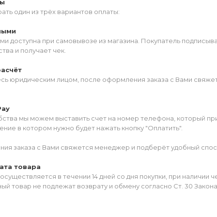
ты
ать один из трёх вариантов оплаты:
ными
ми доступна при самовывозе из магазина. Покупатель подписыв
тва и получает чек.
расчёт
есь юридическим лицом, после оформления заказа с Вами свяжет
Pay
ства мы можем выставить счет на номер телефона, который прив
ние в котором нужно будет нажать кнопку "Оплатить".
ия заказа с Вами свяжется менеджер и подберёт удобный спос
ата товара
осуществляется в течении 14 дней со дня покупки, при наличии 
ый товар не подлежат возврату и обмену согласно Ст. 30 Закон