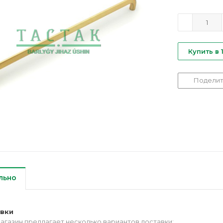
Купить в 
Поделит
льно
авки
агазин предлагает несколько вариантов доставки: