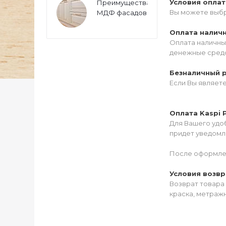
Условия опла
Преимущества
Вы можете выбр
МДФ фасадов
Оплата налич
Оплата наличны
денежные средс
Безналичный 
Если Вы являет
Оплата Kaspi 
Для Вашего удоб
придет уведомле
После оформлен
Условия возвр
Возврат товара 
краска, метражн