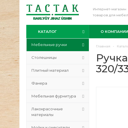
Интернет-магазин
товаров для мебе
КАТАЛОГ
О КОМПАНИ
Мебельные ручки
Главная
-
Катал
Ручка
Столешницы
320/3
Плитный материал
Фанера
Мебельная фурнитура
Лакокрасочные
материалы
Мойки и смесители