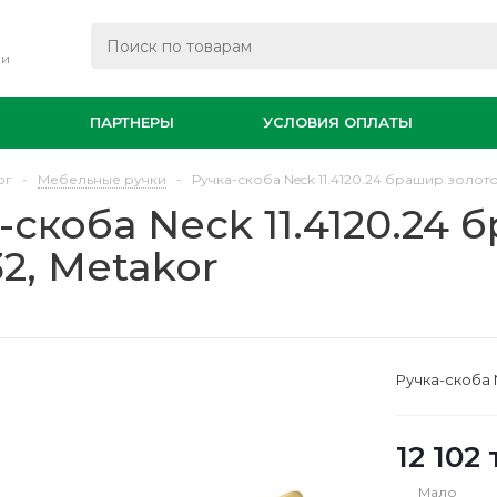
ли
И
ПАРТНЕРЫ
УСЛОВИЯ ОПЛАТЫ
ог
-
Мебельные ручки
-
Ручка-скоба Neck 11.4120.24 брашир.золото,
-скоба Neck 11.4120.24 
32, Metakor
Ручка-скоба N
12 102
Мало