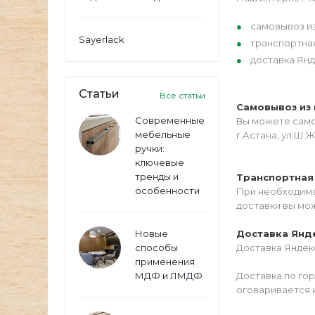
самовывоз из
Sayerlack
транспортна
доставка Янд
Статьи
Все статьи
Самовывоз из 
Современные
Вы можете самос
мебельные
г.Астана, ул.Ш.Ж
ручки:
ключевые
тренды и
Транспортная
особенности
При необходимо
доставки вы мо
Новые
Доставка Янд
способы
Доставка Яндекс
применения
МДФ и ЛМДФ
Доставка по го
оговаривается 