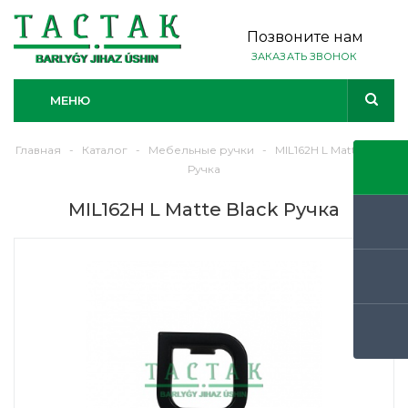
Позвоните нам
ЗАКАЗАТЬ ЗВОНОК
МЕНЮ
Главная
-
Каталог
-
Мебельные ручки
-
MIL162H L Matte Black
Ручка
MIL162H L Matte Black Ручка