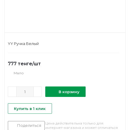
YY Ручка Белый
777
тенге
/шт
Мало
В корзину
Купить в 1 клик
Цена действительна только для
Поделиться
интернет-магазина и может отличаться