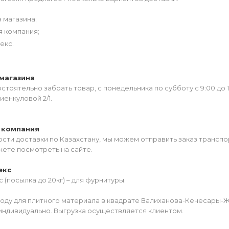
 магазина;
я компания;
екс.
магазина
тоятельно забрать товар, с понедельника по субботу с 9:00 до 
иенкуловой 2/1.
 компания
сти доставки по Казахстану, мы можем отправить заказ транспо
жете посмотреть на сайте.
екс
 (посылка до 20кг) – для фурнитуры.
роду для плитного материала в квадрате Валиханова-Кенесары-
индивидуально. Выгрузка осуществляется клиентом.