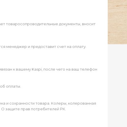
ает товаросопроводительные документы, вносит
ся менеджер и предоставит счет на оплату.
язан к вашему Kaspi, после чего на ваш телефон
об оплаты.
чека и сохранности товара. Колеры, колерованная
а О защите прав потребителей РК.