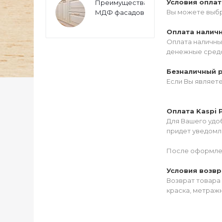
Условия опла
Преимущества
Вы можете выбр
МДФ фасадов
Оплата налич
Оплата наличны
денежные средс
Безналичный 
Если Вы являет
Оплата Kaspi 
Для Вашего удоб
придет уведомле
После оформлен
Условия возвр
Возврат товара 
краска, метражн