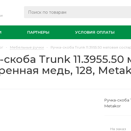
ли
И
ПАРТНЕРЫ
УСЛОВИЯ ОПЛАТЫ
ог
-
Мебельные ручки
-
Ручка-скоба Trunk 11.3955.50 матовая соста
-скоба Trunk 11.3955.50
ренная медь, 128, Meta
Ручка-скоба T
Metakor
На заказ