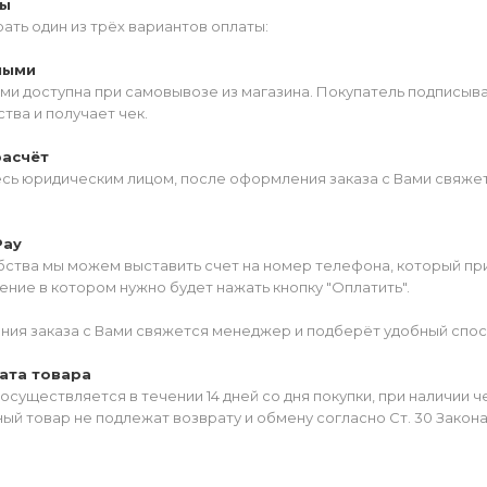
ты
ать один из трёх вариантов оплаты:
ными
ми доступна при самовывозе из магазина. Покупатель подписыв
тва и получает чек.
расчёт
есь юридическим лицом, после оформления заказа с Вами свяжет
Pay
ства мы можем выставить счет на номер телефона, который прив
ние в котором нужно будет нажать кнопку "Оплатить".
ия заказа с Вами свяжется менеджер и подберёт удобный спос
ата товара
осуществляется в течении 14 дней со дня покупки, при наличии 
ый товар не подлежат возврату и обмену согласно Ст. 30 Закон