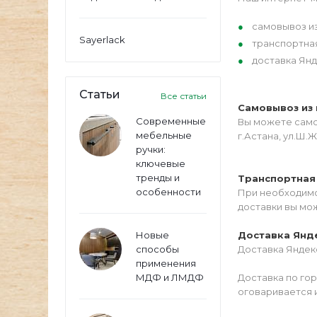
самовывоз из
Sayerlack
транспортна
доставка Янд
Статьи
Все статьи
Самовывоз из 
Современные
Вы можете самос
мебельные
г.Астана, ул.Ш.Ж
ручки:
ключевые
тренды и
Транспортная
особенности
При необходимо
доставки вы мо
Новые
Доставка Янд
способы
Доставка Яндекс
применения
МДФ и ЛМДФ
Доставка по го
оговаривается 