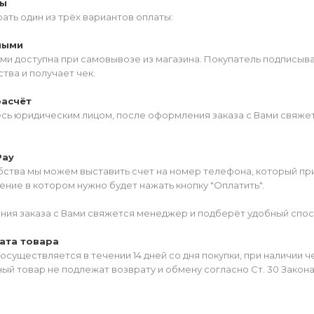
ты
ать один из трёх вариантов оплаты:
ными
ми доступна при самовывозе из магазина. Покупатель подписыв
тва и получает чек.
расчёт
есь юридическим лицом, после оформления заказа с Вами свяжет
Pay
ства мы можем выставить счет на номер телефона, который прив
ние в котором нужно будет нажать кнопку "Оплатить".
ия заказа с Вами свяжется менеджер и подберёт удобный спос
ата товара
осуществляется в течении 14 дней со дня покупки, при наличии 
ый товар не подлежат возврату и обмену согласно Ст. 30 Закон