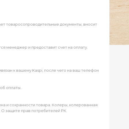
ает товаросопроводительные документы, вносит
ся менеджер и предоставит счет на оплату.
язан к вашему Kaspi, после чего на ваш телефон
об оплаты.
чека и сохранности товара. Колеры, колерованная
а О защите прав потребителей РК.