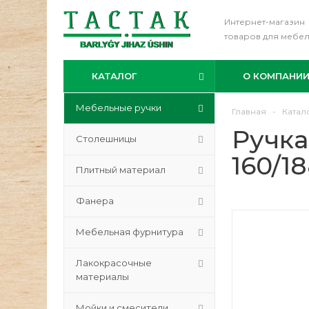
Интернет-магазин
товаров для мебе
КАТАЛОГ
О КОМПАНИ
Мебельные ручки
Главная
-
Катал
Ручка
Столешницы
160/1
Плитный материал
Фанера
Мебельная фурнитура
Лакокрасочные
материалы
Мойки и смесители