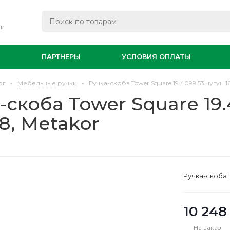
ли
И
ПАРТНЕРЫ
УСЛОВИЯ ОПЛАТЫ
ог
-
Мебельные ручки
-
Ручка-скоба Tower Square 19.4099.53 чугун 1
-скоба Tower Square 19.
88, Metakor
Ручка-скоба T
10 248
На заказ