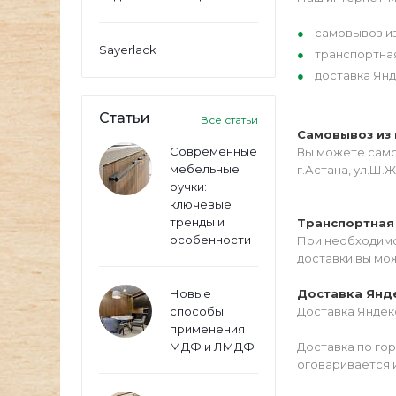
самовывоз из
Sayerlack
транспортна
доставка Янд
Статьи
Все статьи
Самовывоз из 
Современные
Вы можете самос
мебельные
г.Астана, ул.Ш.Ж
ручки:
ключевые
тренды и
Транспортная
особенности
При необходимо
доставки вы мо
Новые
Доставка Янд
способы
Доставка Яндекс
применения
МДФ и ЛМДФ
Доставка по го
оговаривается 