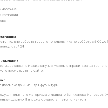
 магазина;
я компания;
екс.
магазина
тоятельно забрать товар, с понедельника по субботу с 9:00 до 
иенкуловой 2/1.
 компания
сти доставки по Казахстану, мы можем отправить заказ транспо
жете посмотреть на сайте.
екс
 (посылка до 20кг) – для фурнитуры.
роду для плитного материала в квадрате Валиханова-Кенесары-
индивидуально. Выгрузка осуществляется клиентом.