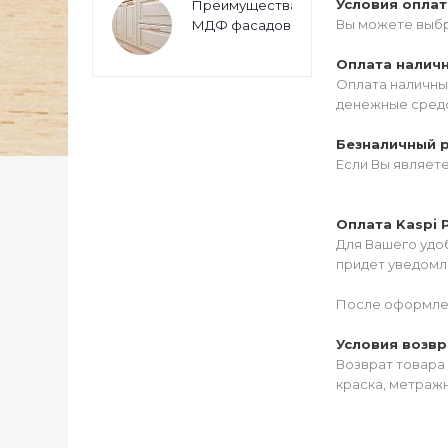
Условия опла
Преимущества
Вы можете выбр
МДФ фасадов
Оплата налич
Оплата наличны
денежные средс
Безналичный 
Если Вы являет
Оплата Kaspi 
Для Вашего удоб
придет уведомле
После оформлен
Условия возвр
Возврат товара 
краска, метражн