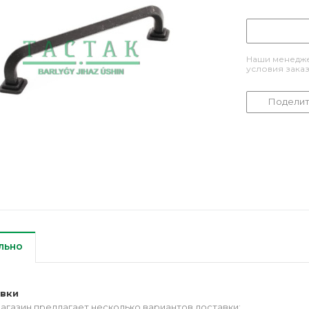
Наши менедже
условия зака
Поделит
льно
авки
агазин предлагает несколько вариантов доставки: