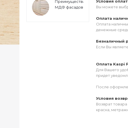
Условия опла
Преимущества
Вы можете выбр
МДФ фасадов
Оплата налич
Оплата наличны
денежные средс
Безналичный 
Если Вы являет
Оплата Kaspi 
Для Вашего удоб
придет уведомле
После оформлен
Условия возвр
Возврат товара 
краска, метражн