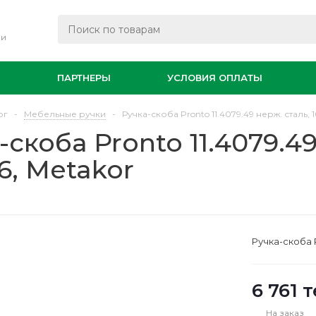
ли
И
ПАРТНЕРЫ
УСЛОВИЯ ОПЛАТЫ
ог
-
Мебельные ручки
-
Ручка-скоба Pronto 11.4079.49 нерж. сталь, 1
-скоба Pronto 11.4079.49
66, Metakor
Ручка-скоба P
6 761
т
На заказ