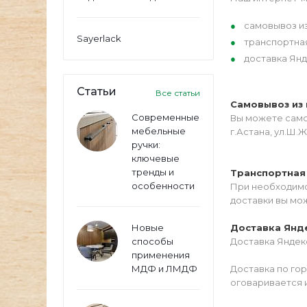
самовывоз из
Sayerlack
транспортна
доставка Янд
Статьи
Все статьи
Самовывоз из 
Современные
Вы можете самос
мебельные
г.Астана, ул.Ш.Ж
ручки:
ключевые
тренды и
Транспортная
особенности
При необходимо
доставки вы мо
Новые
Доставка Янд
способы
Доставка Яндекс
применения
МДФ и ЛМДФ
Доставка по го
оговаривается 