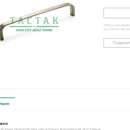
Наши менедже
условия зака
Поделит
льно
авки
агазин предлагает несколько вариантов доставки: