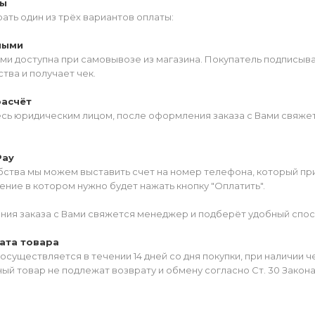
ты
ать один из трёх вариантов оплаты:
ными
ми доступна при самовывозе из магазина. Покупатель подписыв
тва и получает чек.
расчёт
есь юридическим лицом, после оформления заказа с Вами свяжет
Pay
ства мы можем выставить счет на номер телефона, который прив
ние в котором нужно будет нажать кнопку "Оплатить".
ия заказа с Вами свяжется менеджер и подберёт удобный спос
ата товара
осуществляется в течении 14 дней со дня покупки, при наличии 
ый товар не подлежат возврату и обмену согласно Ст. 30 Закон