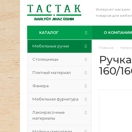
Интернет-магазин
товаров для мебе
КАТАЛОГ
О КОМПАНИ
Мебельные ручки
Главная
-
Катал
Ручка
Столешницы
160/1
Плитный материал
Фанера
Мебельная фурнитура
Лакокрасочные
материалы
Мойки и смесители