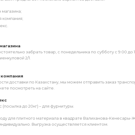
 магазина;
я компания;
екс.
магазина
тоятельно забрать товар, с понедельника по субботу с 9:00 до 
иенкуловой 2/1.
 компания
сти доставки по Казахстану, мы можем отправить заказ транспо
жете посмотреть на сайте.
екс
 (посылка до 20кг) – для фурнитуры.
роду для плитного материала в квадрате Валиханова-Кенесары-
индивидуально. Выгрузка осуществляется клиентом.