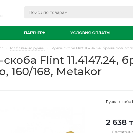
ли
И
ПАРТНЕРЫ
УСЛОВИЯ ОПЛАТЫ
ог
-
Мебельные ручки
-
Ручка-скоба Flint 11.4147.24, браширов. золо
-скоба Flint 11.4147.24,
о, 160/168, Metakor
Ручка-скоба F
2 638
т
Достаточн