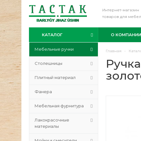
Интернет-магазин
товаров для мебе
КАТАЛОГ
О КОМПАНИ
Мебельные ручки
Главная
-
Катал
Ручка
Столешницы
золот
Плитный материал
Фанера
Мебельная фурнитура
Лакокрасочные
материалы
Мойки и смесители