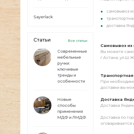
самовывоз из
Sayerlack
транспортна
доставка Янд
Статьи
Все статьи
Самовывоз из 
Современные
Вы можете самос
мебельные
г.Астана, ул.Ш.Ж
ручки:
ключевые
тренды и
Транспортная
особенности
При необходимо
доставки вы мо
Новые
Доставка Янд
способы
Доставка Яндекс
применения
МДФ и ЛМДФ
Доставка по го
оговаривается 