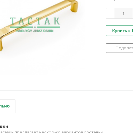
Купить в 
Поделит
льно
авки
агазин предлагает несколько вариантов доставки: