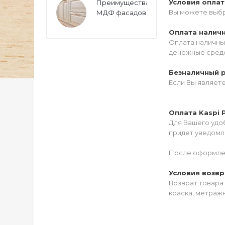
Условия опла
Преимущества
Вы можете выбр
МДФ фасадов
Оплата налич
Оплата наличны
денежные средс
Безналичный 
Если Вы являет
Оплата Kaspi 
Для Вашего удоб
придет уведомле
После оформлен
Условия возвр
Возврат товара 
краска, метражн