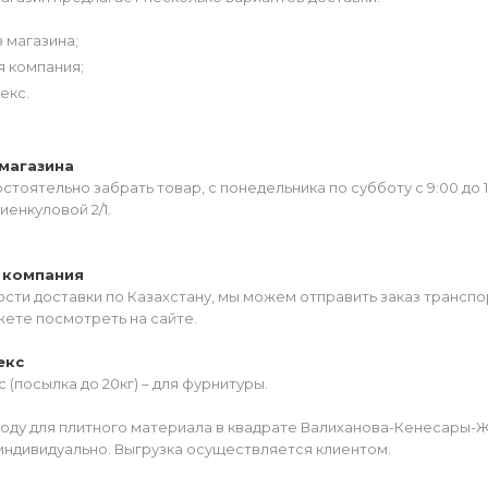
 магазина;
я компания;
екс.
магазина
тоятельно забрать товар, с понедельника по субботу с 9:00 до 
иенкуловой 2/1.
 компания
сти доставки по Казахстану, мы можем отправить заказ транспо
жете посмотреть на сайте.
екс
 (посылка до 20кг) – для фурнитуры.
роду для плитного материала в квадрате Валиханова-Кенесары-
индивидуально. Выгрузка осуществляется клиентом.