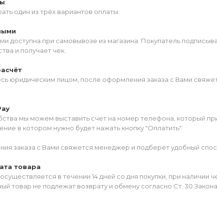
ты
ать один из трёх вариантов оплаты:
ными
ми доступна при самовывозе из магазина. Покупатель подписыв
тва и получает чек.
расчёт
есь юридическим лицом, после оформления заказа с Вами свяжет
Pay
ства мы можем выставить счет на номер телефона, который прив
ние в котором нужно будет нажать кнопку "Оплатить".
ия заказа с Вами свяжется менеджер и подберёт удобный спос
ата товара
осуществляется в течении 14 дней со дня покупки, при наличии 
ый товар не подлежат возврату и обмену согласно Ст. 30 Закон