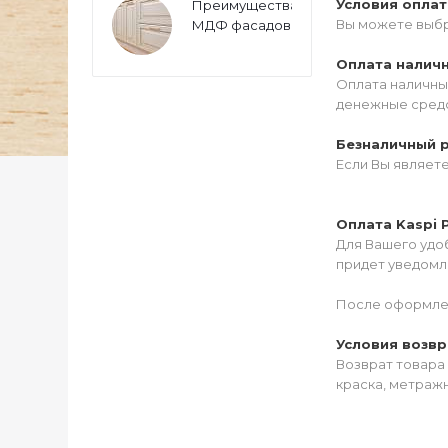
Условия опла
Преимущества
Вы можете выбр
МДФ фасадов
Оплата налич
Оплата наличны
денежные средс
Безналичный 
Если Вы являет
Оплата Kaspi 
Для Вашего удоб
придет уведомле
После оформлен
Условия возвр
Возврат товара 
краска, метражн