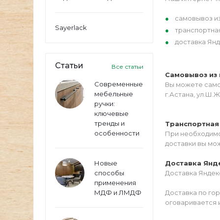
самовывоз из
Sayerlack
транспортна
доставка Янд
Статьи
Все статьи
Самовывоз из 
Современные
Вы можете самос
мебельные
г.Астана, ул.Ш.Ж
ручки:
ключевые
тренды и
Транспортная
особенности
При необходимо
доставки вы мо
Новые
Доставка Янд
способы
Доставка Яндекс
применения
МДФ и ЛМДФ
Доставка по го
оговаривается 