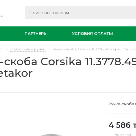
ли
И
ПАРТНЕРЫ
УСЛОВИЯ ОПЛАТЫ
ог
-
Мебельные ручки
-
Ручка-скоба Corsika 11.3778.49 нерж. сталь, 
-скоба Corsika 11.3778.4
etakor
Ручка-скоба C
4 586
т
На заказ