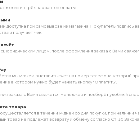
ты
ать один из трёх вариантов оплаты:
ными
ми доступна при самовывозе из магазина. Покупатель подписыв
тва и получает чек.
расчёт
есь юридическим лицом, после оформления заказа с Вами свяжет
Pay
ства мы можем выставить счет на номер телефона, который прив
ние в котором нужно будет нажать кнопку "Оплатить".
ия заказа с Вами свяжется менеджер и подберёт удобный спос
ата товара
осуществляется в течении 14 дней со дня покупки, при наличии 
ый товар не подлежат возврату и обмену согласно Ст. 30 Закон