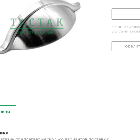
Наши менедже
условия зака
Поделит
льно
авки
агазин предлагает несколько вариантов доставки: