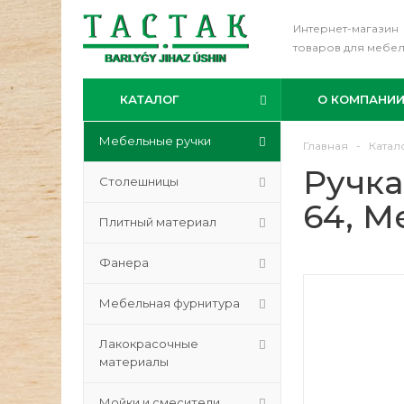
Интернет-магазин
товаров для мебе
КАТАЛОГ
О КОМПАНИ
Мебельные ручки
Главная
-
Катал
Ручка
Столешницы
64, M
Плитный материал
Фанера
Мебельная фурнитура
Лакокрасочные
материалы
Мойки и смесители