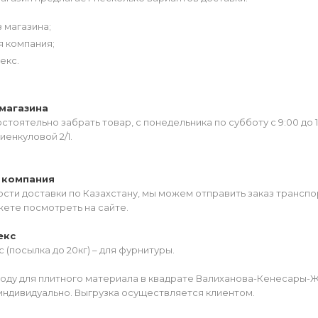
 магазина;
я компания;
екс.
магазина
тоятельно забрать товар, с понедельника по субботу с 9:00 до 
иенкуловой 2/1.
 компания
сти доставки по Казахстану, мы можем отправить заказ транспо
жете посмотреть на сайте.
екс
 (посылка до 20кг) – для фурнитуры.
роду для плитного материала в квадрате Валиханова-Кенесары-
индивидуально. Выгрузка осуществляется клиентом.