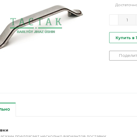
Достаточн
Купить в 
Поделит
льно
авки
агазин предлагает несколько вариантов доставки: