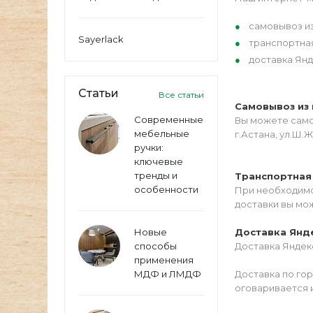
самовывоз из
Sayerlack
транспортна
доставка Янд
Статьи
Все статьи
Самовывоз из 
Современные
Вы можете самос
мебельные
г.Астана, ул.Ш.Ж
ручки:
ключевые
тренды и
Транспортная
особенности
При необходимо
доставки вы мо
Новые
Доставка Янд
способы
Доставка Яндекс
применения
МДФ и ЛМДФ
Доставка по го
оговаривается 