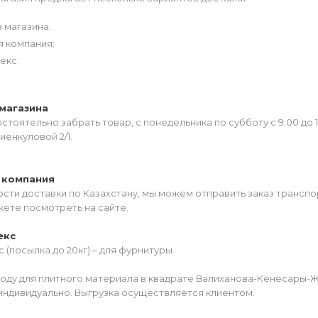
 магазина;
я компания;
екс.
магазина
тоятельно забрать товар, с понедельника по субботу с 9:00 до 
иенкуловой 2/1.
 компания
сти доставки по Казахстану, мы можем отправить заказ транспо
жете посмотреть на сайте.
екс
 (посылка до 20кг) – для фурнитуры.
роду для плитного материала в квадрате Валиханова-Кенесары-
индивидуально. Выгрузка осуществляется клиентом.