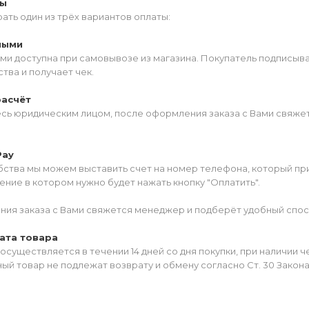
ты
ать один из трёх вариантов оплаты:
ными
ми доступна при самовывозе из магазина. Покупатель подписыв
тва и получает чек.
расчёт
есь юридическим лицом, после оформления заказа с Вами свяжет
Pay
ства мы можем выставить счет на номер телефона, который прив
ние в котором нужно будет нажать кнопку "Оплатить".
ия заказа с Вами свяжется менеджер и подберёт удобный спос
ата товара
осуществляется в течении 14 дней со дня покупки, при наличии 
ый товар не подлежат возврату и обмену согласно Ст. 30 Закон