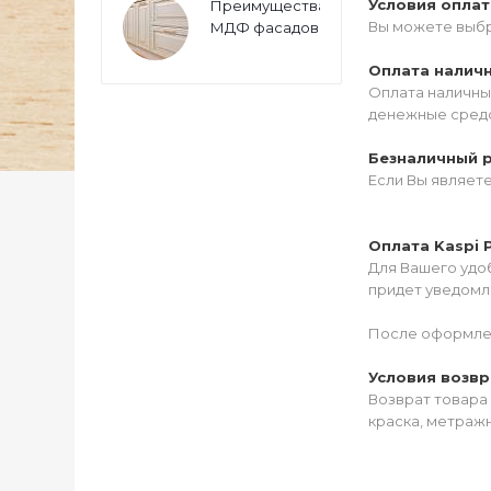
Условия опла
Преимущества
Вы можете выбр
МДФ фасадов
Оплата налич
Оплата наличны
денежные средс
Безналичный 
Если Вы являет
Оплата Kaspi 
Для Вашего удоб
придет уведомле
После оформлен
Условия возвр
Возврат товара 
краска, метражн