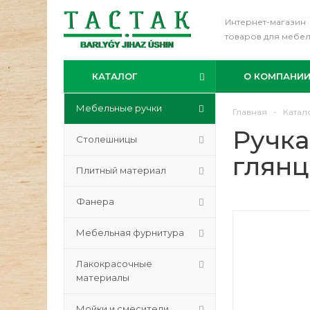
Интернет-магазин
товаров для мебе
КАТАЛОГ
О КОМПАНИ
Мебельные ручки
Главная
-
Катал
Ручка
Столешницы
глянц
Плитный материал
Фанера
Мебельная фурнитура
Лакокрасочные
материалы
Мойки и смесители