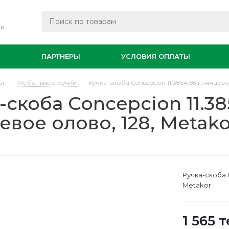
ли
И
ПАРТНЕРЫ
УСЛОВИЯ ОПЛАТЫ
ог
-
Мебельные ручки
-
Ручка-скоба Concepcion 11.3854.58 глянцево
-скоба Concepcion 11.38
евое олово, 128, Metako
Ручка-скоба C
Metakor
1 565
т