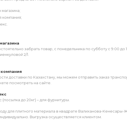
 магазина;
я компания;
екс.
магазина
тоятельно забрать товар, с понедельника по субботу с 9:00 до 
иенкуловой 2/1.
 компания
сти доставки по Казахстану, мы можем отправить заказ транспо
жете посмотреть на сайте.
екс
 (посылка до 20кг) – для фурнитуры.
роду для плитного материала в квадрате Валиханова-Кенесары-
индивидуально. Выгрузка осуществляется клиентом.