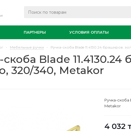
ли
И
ПАРТНЕРЫ
УСЛОВИЯ ОПЛАТЫ
ог
-
Мебельные ручки
-
Ручка-скоба Blade 11.4130.24 браширов. зол
-скоба Blade 11.4130.24
о, 320/340, Metakor
Ручка-скоба B
Metakor
4 032
т