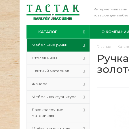
Интернет-магазин
товаров для мебе
КАТАЛОГ
О КОМПАНИ
Мебельные ручки
Главная
-
Катал
Ручка
Столешницы
золот
Плитный материал
Фанера
Мебельная фурнитура
Лакокрасочные
материалы
Мойки и смесители