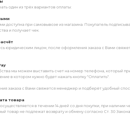
ты
ать один из трёх вариантов оплаты:
ными
ми доступна при самовывозе из магазина. Покупатель подписыв
тва и получает чек.
расчёт
есь юридическим лицом, после оформления заказа с Вами свяжет
Pay
ства мы можем выставить счет на номер телефона, который прив
ние в котором нужно будет нажать кнопку "Оплатить".
ия заказа с Вами свяжется менеджер и подберёт удобный спос
ата товара
осуществляется в течении 14 дней со дня покупки, при наличии 
ый товар не подлежат возврату и обмену согласно Ст. 30 Закон