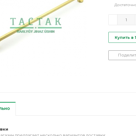
Достаточн
Купить в 
Поделит
льно
авки
агазин предлагает несколько вариантов доставки: