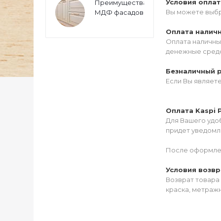
Условия опла
Преимущества
Вы можете выбр
МДФ фасадов
Оплата налич
Оплата наличны
денежные средс
Безналичный 
Если Вы являет
Оплата Kaspi 
Для Вашего удоб
придет уведомле
После оформлен
Условия возвр
Возврат товара 
краска, метражн