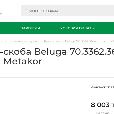
ли
И
ПАРТНЕРЫ
УСЛОВИЯ ОПЛАТЫ
ог
-
Мебельные ручки
-
Ручка-скоба Beluga 70.3362.36, мат.хром, 160
-скоба Beluga 70.3362.36
, Metakor
Ручка-скоба B
8 003
т
На заказ