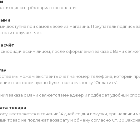
ты
ать один из трёх вариантов оплаты:
ными
ми доступна при самовывозе из магазина. Покупатель подписыв
тва и получает чек.
расчёт
есь юридическим лицом, после оформления заказа с Вами свяжет
Pay
ства мы можем выставить счет на номер телефона, который прив
ние в котором нужно будет нажать кнопку "Оплатить".
ия заказа с Вами свяжется менеджер и подберёт удобный спос
ата товара
осуществляется в течении 14 дней со дня покупки, при наличии 
ый товар не подлежат возврату и обмену согласно Ст. 30 Закон