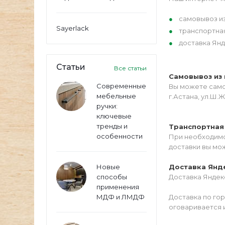
самовывоз из
Sayerlack
транспортна
доставка Янд
Статьи
Все статьи
Самовывоз из 
Современные
Вы можете самос
мебельные
г.Астана, ул.Ш.Ж
ручки:
ключевые
тренды и
Транспортная
особенности
При необходимо
доставки вы мо
Новые
Доставка Янд
способы
Доставка Яндекс
применения
МДФ и ЛМДФ
Доставка по го
оговаривается 