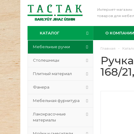
Интернет-магазин
товаров для мебе
КАТАЛОГ
О КОМПАНИ
Мебельные ручки
Главная
-
Катал
Ручка
Столешницы
168/21
Плитный материал
Фанера
Мебельная фурнитура
Лакокрасочные
материалы
Мойки и смесители