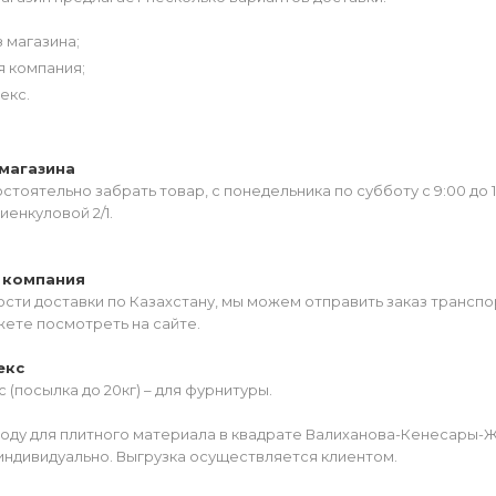
 магазина;
я компания;
екс.
магазина
тоятельно забрать товар, с понедельника по субботу с 9:00 до 
иенкуловой 2/1.
 компания
сти доставки по Казахстану, мы можем отправить заказ транспо
жете посмотреть на сайте.
екс
 (посылка до 20кг) – для фурнитуры.
роду для плитного материала в квадрате Валиханова-Кенесары-
индивидуально. Выгрузка осуществляется клиентом.