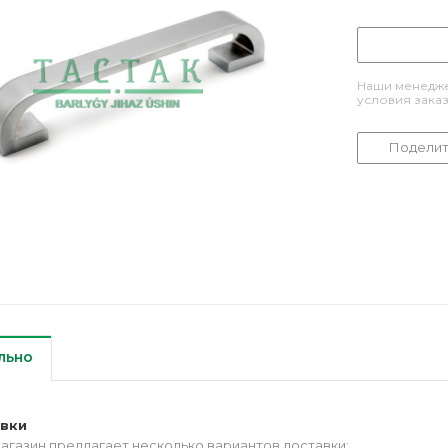
Наши менедже
условия зака
Поделит
льно
авки
агазин предлагает несколько вариантов доставки: