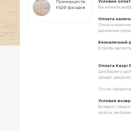
Условия опла
Преимущества
Вы можете выбр
МДФ фасадов
Оплата налич
Оплата наличны
денежные средс
Безналичный 
Если Вы являет
Оплата Kaspi 
Для Вашего удоб
придет уведомле
После оформлен
Условия возвр
Возврат товара 
краска, метражн