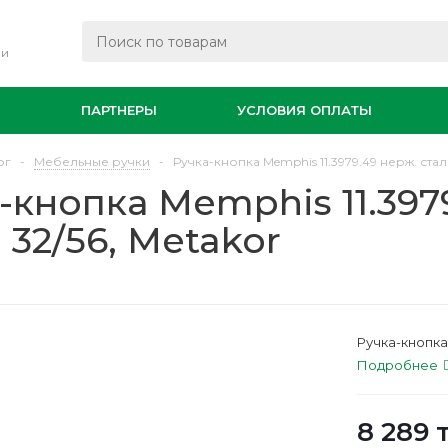
ли
И
ПАРТНЕРЫ
УСЛОВИЯ ОПЛАТЫ
ог
-
Мебельные ручки
-
Ручка-кнопка Memphis 11.3979.49 нерж. сталь
-кнопка Memphis 11.397
, 32/56, Metakor
Ручка-кнопка 
Подробнее
8 289
т