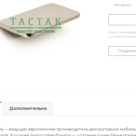
На заказ
Наши менедже
условия зака
Поделит
Дополнительно
я) — ведущий европейский производитель декоративной мебельно
иле. В основе философии бренда — создание ручек безукоризн