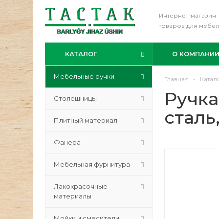
Интернет-магазин
товаров для мебе
КАТАЛОГ
О КОМПАНИ
Мебельные ручки
Главная
-
Катал
Ручка
Столешницы
сталь
Плитный материал
Фанера
Мебельная фурнитура
Лакокрасочные
материалы
Мойки и смесители