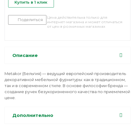
Купить в 1 клик
Цена действительна только для
Поделиться
интернет-магазина и может отличаться
от цен в розничных магазинах
Описание
Metakor (Бельгия) — ведущий европейский производитель
декоративной мебельной фурнитуры: как в традиционном,
так и в современном стиле. В основе философии бренда —
создание ручек безукоризненного качества по приемлемой
цене.
Дополнительно