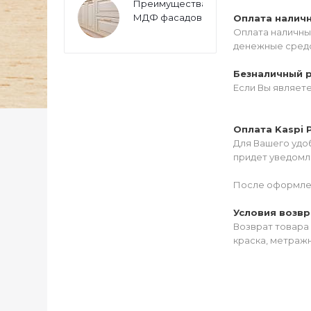
Преимущества
МДФ фасадов
Оплата налич
Оплата наличны
денежные средс
Безналичный 
Если Вы являет
Оплата Kaspi 
Для Вашего удоб
придет уведомле
После оформлен
Условия возвр
Возврат товара 
краска, метражн