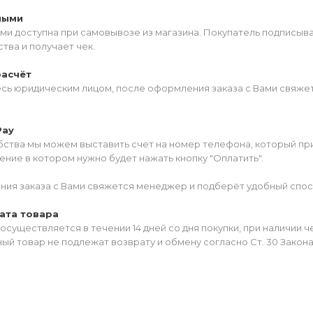
ными
ми доступна при самовывозе из магазина. Покупатель подписыв
тва и получает чек.
расчёт
есь юридическим лицом, после оформления заказа с Вами свяжет
Pay
ства мы можем выставить счет на номер телефона, который прив
ние в котором нужно будет нажать кнопку "Оплатить".
ия заказа с Вами свяжется менеджер и подберёт удобный спос
ата товара
осуществляется в течении 14 дней со дня покупки, при наличии 
ый товар не подлежат возврату и обмену согласно Ст. 30 Закон