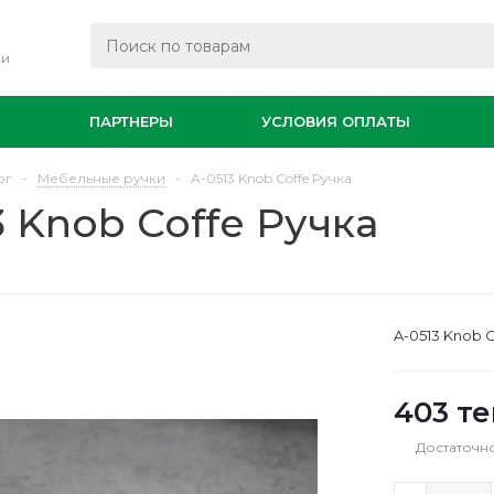
ли
И
ПАРТНЕРЫ
УСЛОВИЯ ОПЛАТЫ
ог
-
Мебельные ручки
-
A-0513 Knob Coffe Ручка
3 Knob Coffe Ручка
A-0513 Knob 
403
те
Достаточн