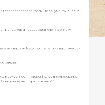
ает товаросопроводительные документы, вносит
ся менеджер и предоставит счет на оплату.
язан к вашему Kaspi, после чего на ваш телефон
об оплаты.
чека и сохранности товара. Колеры, колерованная
а О защите прав потребителей РК.