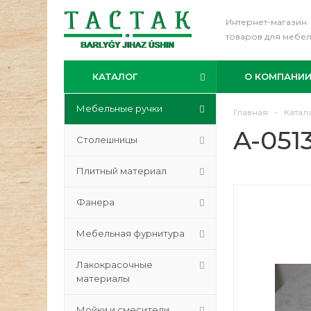
Интернет-магазин
товаров для мебе
КАТАЛОГ
О КОМПАНИ
Мебельные ручки
Главная
-
Катал
A-051
Столешницы
Плитный материал
Фанера
Мебельная фурнитура
Лакокрасочные
материалы
Мойки и смесители