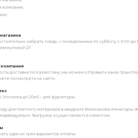
я компания;
екс.
магазина
тоятельно забрать товар, с понедельника по субботу с 9:00 до 
иенкуловой 2/1.
 компания
сти доставки по Казахстану, мы можем отправить заказ транспо
жете посмотреть на сайте.
екс
 (посылка до 20кг) – для фурнитуры.
роду для плитного материала в квадрате Валиханова-Кенесары-
индивидуально. Выгрузка осуществляется клиентом.
ты
ать один из трёх вариантов оплаты: