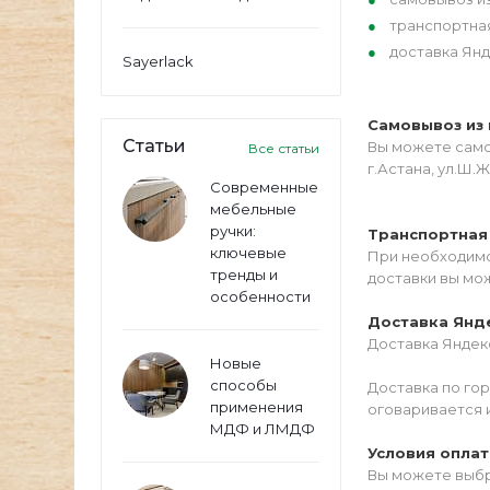
транспортна
доставка Янд
Sayerlack
Самовывоз из 
Статьи
Вы можете самос
Все статьи
г.Астана, ул.Ш.Ж
Современные
мебельные
ручки:
Транспортная
ключевые
При необходимо
тренды и
доставки вы мо
особенности
Доставка Янд
Доставка Яндекс
Новые
способы
Доставка по го
применения
оговаривается 
МДФ и ЛМДФ
Условия опла
Вы можете выбр