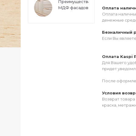
Преимущества
МДФ фасадов
Оплата налич
Оплата наличны
денежные средс
Безналичный 
Если Вы являет
Оплата Kaspi 
Для Вашего удоб
придет уведомле
После оформлен
Условия возвр
Возврат товара 
краска, метражн