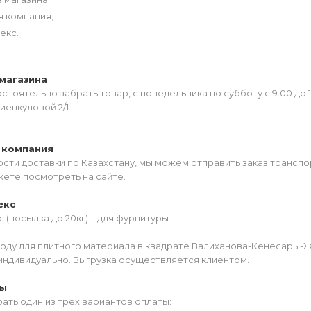
я компания;
екс.
магазина
тоятельно забрать товар, с понедельника по субботу с 9:00 до 
иенкуловой 2/1.
 компания
сти доставки по Казахстану, мы можем отправить заказ транспо
жете посмотреть на сайте.
екс
 (посылка до 20кг) – для фурнитуры.
роду для плитного материала в квадрате Валиханова-Кенесары-
индивидуально. Выгрузка осуществляется клиентом.
ты
ать один из трёх вариантов оплаты: