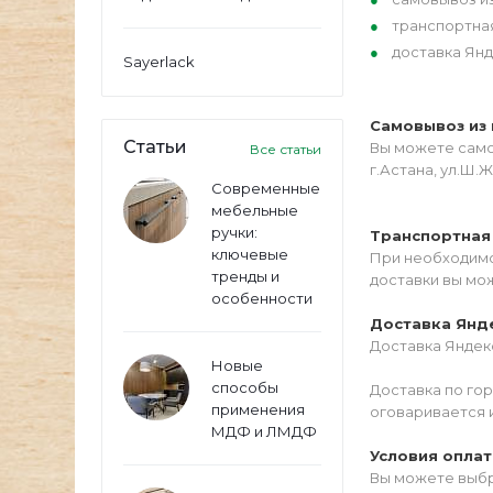
транспортна
доставка Янд
Sayerlack
Самовывоз из 
Статьи
Вы можете самос
Все статьи
г.Астана, ул.Ш.Ж
Современные
мебельные
ручки:
Транспортная
ключевые
При необходимо
тренды и
доставки вы мо
особенности
Доставка Янд
Доставка Яндекс
Новые
способы
Доставка по го
применения
оговаривается 
МДФ и ЛМДФ
Условия опла
Вы можете выбр