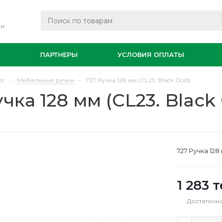
ли
И
ПАРТНЕРЫ
УСЛОВИЯ ОПЛАТЫ
ог
-
Мебельные ручки
-
727 Ручка 128 мм (CL23. Black Gold)
учка 128 мм (CL23. Black
727 Ручка 128
1 283
т
Достаточн