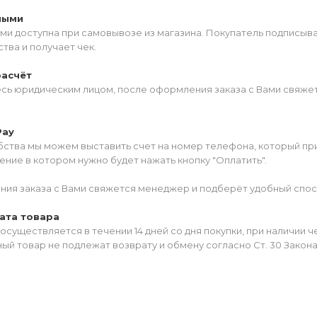
ными
ми доступна при самовывозе из магазина. Покупатель подписыв
тва и получает чек.
расчёт
есь юридическим лицом, после оформления заказа с Вами свяжет
Pay
ства мы можем выставить счет на номер телефона, который прив
ние в котором нужно будет нажать кнопку "Оплатить".
ия заказа с Вами свяжется менеджер и подберёт удобный спос
ата товара
осуществляется в течении 14 дней со дня покупки, при наличии 
ый товар не подлежат возврату и обмену согласно Ст. 30 Закон