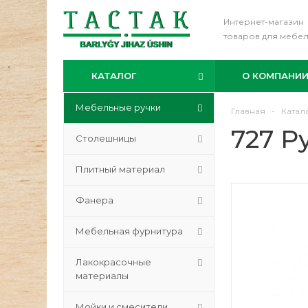
Интернет-магазин
товаров для мебе
КАТАЛОГ
О КОМПАНИ
Мебельные ручки
Главная
-
Катал
727 Р
Столешницы
Плитный материал
Фанера
Мебельная фурнитура
Лакокрасочные
материалы
Мойки и смесители