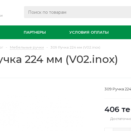
ли
И
ПАРТНЕРЫ
УСЛОВИЯ ОПЛАТЫ
ог
-
Мебельные ручки
-
309 Ручка 224 мм (V02.inox)
учка 224 мм (V02.inox)
309 Ручка 224
406
те
Достаточн