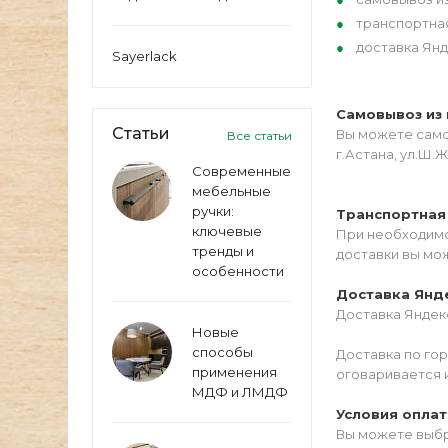
транспортна
доставка Янд
Sayerlack
Самовывоз из 
Статьи
Вы можете самос
Все статьи
г.Астана, ул.Ш.Ж
Современные
мебельные
ручки:
Транспортная
ключевые
При необходимо
тренды и
доставки вы мо
особенности
Доставка Янд
Доставка Яндекс
Новые
способы
Доставка по го
применения
оговаривается 
МДФ и ЛМДФ
Условия опла
Вы можете выбр