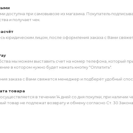
ными
ми доступна при самовывозе из магазина. Покупатель подписыв
тва и получает чек.
расчёт
есь юридическим лицом, после оформления заказа с Вами свяжет
Pay
ства мы можем выставить счет на номер телефона, который прив
ние в котором нужно будет нажать кнопку "Оплатить".
ия заказа с Вами свяжется менеджер и подберёт удобный спос
ата товара
осуществляется в течении 14 дней со дня покупки, при наличии 
ый товар не подлежат возврату и обмену согласно Ст. 30 Закон