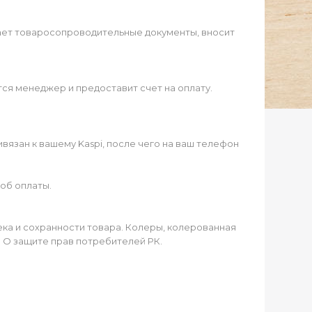
ает товаросопроводительные документы, вносит
ся менеджер и предоставит счет на оплату.
язан к вашему Kaspi, после чего на ваш телефон
об оплаты.
чека и сохранности товара. Колеры, колерованная
а О защите прав потребителей РК.