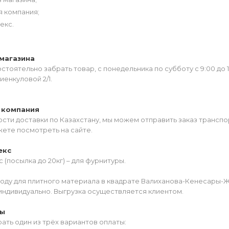
я компания;
екс.
магазина
тоятельно забрать товар, с понедельника по субботу с 9:00 до 
иенкуловой 2/1.
 компания
сти доставки по Казахстану, мы можем отправить заказ транспо
жете посмотреть на сайте.
екс
 (посылка до 20кг) – для фурнитуры.
роду для плитного материала в квадрате Валиханова-Кенесары-
индивидуально. Выгрузка осуществляется клиентом.
ты
ать один из трёх вариантов оплаты: