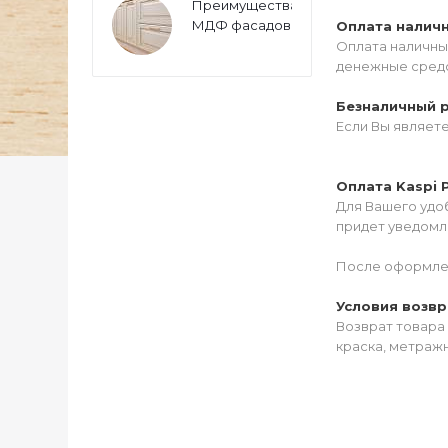
Преимущества
МДФ фасадов
Оплата налич
Оплата наличны
денежные средс
Безналичный 
Если Вы являет
Оплата Kaspi 
Для Вашего удоб
придет уведомле
После оформлен
Условия возвр
Возврат товара 
краска, метражн