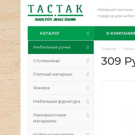
Интернет-магазин
товаров для мебе
КАТАЛОГ
О КОМПАНИ
Мебельные ручки
Главная
-
Катал
309 Р
Столешницы
Плитный материал
Фанера
Мебельная фурнитура
Лакокрасочные
материалы
Мойки и смесители