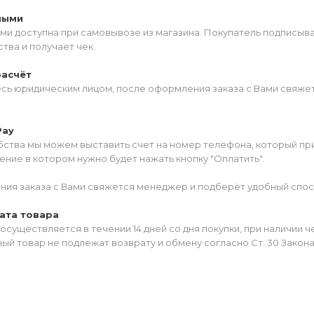
ными
ми доступна при самовывозе из магазина. Покупатель подписыв
тва и получает чек.
расчёт
есь юридическим лицом, после оформления заказа с Вами свяжет
Pay
ства мы можем выставить счет на номер телефона, который прив
ние в котором нужно будет нажать кнопку "Оплатить".
ия заказа с Вами свяжется менеджер и подберёт удобный спос
ата товара
осуществляется в течении 14 дней со дня покупки, при наличии 
ый товар не подлежат возврату и обмену согласно Ст. 30 Закон