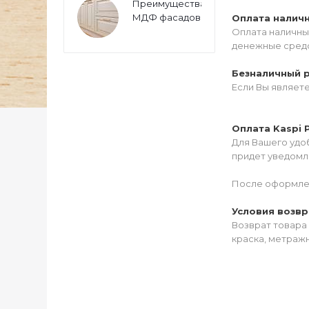
Преимущества
МДФ фасадов
Оплата налич
Оплата наличны
денежные средс
Безналичный 
Если Вы являет
Оплата Kaspi 
Для Вашего удоб
придет уведомле
После оформлен
Условия возвр
Возврат товара 
краска, метражн