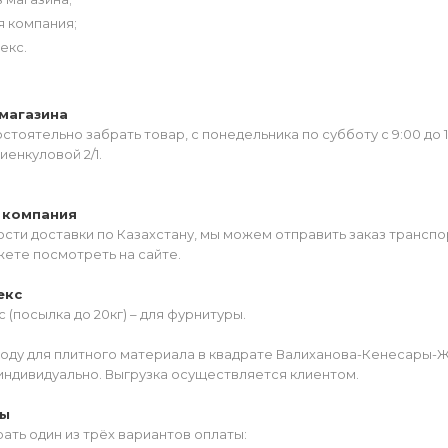
я компания;
екс.
магазина
тоятельно забрать товар, с понедельника по субботу с 9:00 до 
иенкуловой 2/1.
 компания
сти доставки по Казахстану, мы можем отправить заказ транспо
жете посмотреть на сайте.
екс
 (посылка до 20кг) – для фурнитуры.
роду для плитного материала в квадрате Валиханова-Кенесары-
индивидуально. Выгрузка осуществляется клиентом.
ты
ать один из трёх вариантов оплаты: