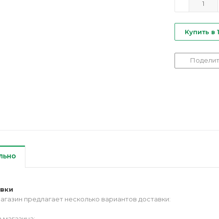
Купить в 
Поделит
льно
авки
агазин предлагает несколько вариантов доставки:
 магазина;