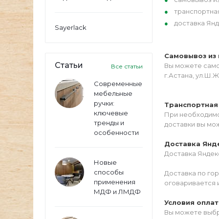
транспортна
доставка Янд
Sayerlack
Самовывоз из 
Статьи
Вы можете самос
Все статьи
г.Астана, ул.Ш.Ж
Современные
мебельные
ручки:
Транспортная
ключевые
При необходимо
тренды и
доставки вы мо
особенности
Доставка Янд
Доставка Яндекс
Новые
способы
Доставка по го
применения
оговаривается 
МДФ и ЛМДФ
Условия опла
Вы можете выбр