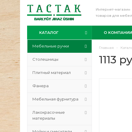
Интернет-магазин
товаров для мебе
КАТАЛОГ
О КОМПАНИ
Мебельные ручки
Главная
-
Катал
1113 
Столешницы
Плитный материал
Фанера
Мебельная фурнитура
Лакокрасочные
материалы
Мойки и смесители