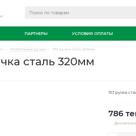
ли
И
ПАРТНЕРЫ
УСЛОВИЯ ОПЛАТЫ
ог
-
Мебельные ручки
-
1113 ручка сталь 320мм
ручка сталь 320мм
1113 ручка ст
786
те
Достаточн