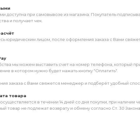
ными
ми доступна при самовывозе из магазина. Покупатель подписыв
тва и получает чек.
расчёт
есь юридическим лицом, после оформления заказа с Вами свяжет
Pay
ства мы можем выставить счет на номер телефона, который прив
ние в котором нужно будет нажать кнопку "Оплатить".
ия заказа с Вами свяжется менеджер и подберёт удобный спос
ата товара
осуществляется в течении 14 дней со дня покупки, при наличии 
ый товар не подлежат возврату и обмену согласно Ст. 30 Закон