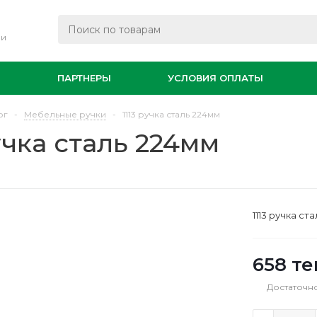
ли
И
ПАРТНЕРЫ
УСЛОВИЯ ОПЛАТЫ
ог
-
Мебельные ручки
-
1113 ручка сталь 224мм
ручка сталь 224мм
1113 ручка ст
658
те
Достаточн