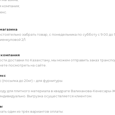
я компания;
екс.
магазина
тоятельно забрать товар, с понедельника по субботу с 9:00 до 
иенкуловой 2/1.
 компания
сти доставки по Казахстану, мы можем отправить заказ транспо
жете посмотреть на сайте.
екс
 (посылка до 20кг) – для фурнитуры.
роду для плитного материала в квадрате Валиханова-Кенесары-
индивидуально. Выгрузка осуществляется клиентом.
ты
ать один из трёх вариантов оплаты: