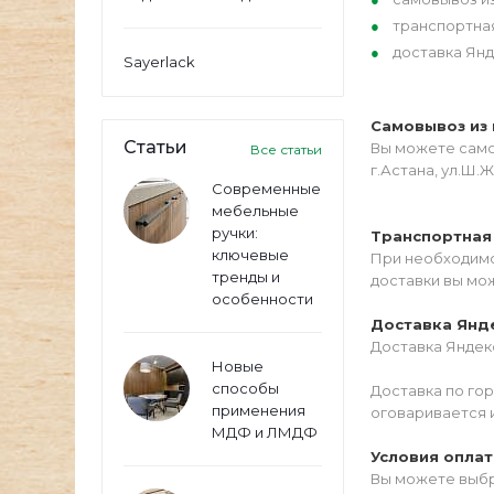
транспортна
доставка Янд
Sayerlack
Самовывоз из 
Статьи
Вы можете самос
Все статьи
г.Астана, ул.Ш.Ж
Современные
мебельные
ручки:
Транспортная
ключевые
При необходимо
тренды и
доставки вы мо
особенности
Доставка Янд
Доставка Яндекс
Новые
способы
Доставка по го
применения
оговаривается 
МДФ и ЛМДФ
Условия опла
Вы можете выбр