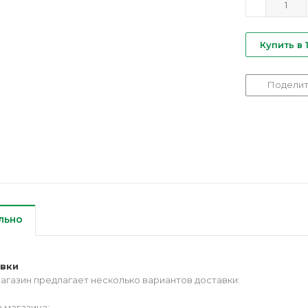
Купить в 
Поделит
льно
авки
агазин предлагает несколько вариантов доставки:
 магазина;