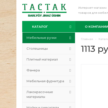
Интернет-магазин
товаров для мебе
КАТАЛОГ
О КОМПАНИ
Мебельные ручки
Главная
-
Катал
1113 
Столешницы
Плитный материал
Фанера
Мебельная фурнитура
Лакокрасочные
материалы
Мойки и смесители