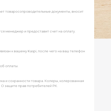
ает товаросопроводительные документы, вносит
ся менеджер и предоставит счет на оплату.
язан к вашему Kaspi, после чего на ваш телефон
об оплаты.
чека и сохранности товара. Колеры, колерованная
а О защите прав потребителей РК.