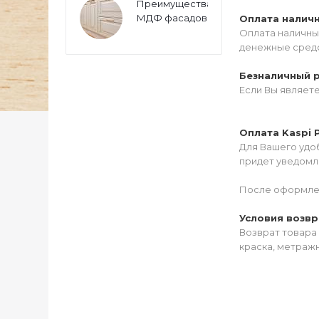
Преимущества
МДФ фасадов
Оплата налич
Оплата наличны
денежные средс
Безналичный 
Если Вы являет
Оплата Kaspi 
Для Вашего удоб
придет уведомле
После оформлен
Условия возвр
Возврат товара 
краска, метражн