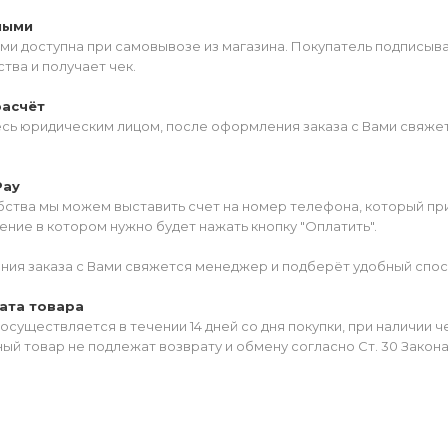
ными
ми доступна при самовывозе из магазина. Покупатель подписыв
тва и получает чек.
расчёт
есь юридическим лицом, после оформления заказа с Вами свяжет
Pay
ства мы можем выставить счет на номер телефона, который прив
ние в котором нужно будет нажать кнопку "Оплатить".
ия заказа с Вами свяжется менеджер и подберёт удобный спос
ата товара
осуществляется в течении 14 дней со дня покупки, при наличии 
ый товар не подлежат возврату и обмену согласно Ст. 30 Закон