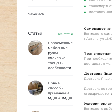
транспортна
доставка Янд
Sayerlack
Самовывоз из 
Статьи
Вы можете самос
Все статьи
г.Астана, ул.Ш.Ж
Современные
мебельные
ручки:
Транспортная
ключевые
При необходимо
тренды и
доставки вы мо
особенности
Доставка Янд
Доставка Яндекс
Новые
способы
Доставка по го
применения
оговаривается 
МДФ и ЛМДФ
Условия опла
Вы можете выбр