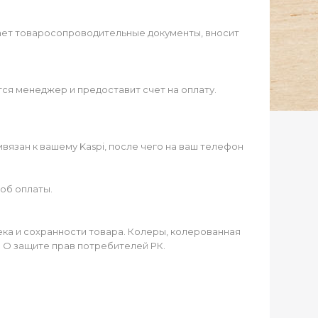
ает товаросопроводительные документы, вносит
ся менеджер и предоставит счет на оплату.
язан к вашему Kaspi, после чего на ваш телефон
об оплаты.
чека и сохранности товара. Колеры, колерованная
а О защите прав потребителей РК.