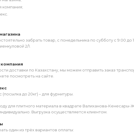
я компания;
екс.
магазина
тоятельно забрать товар, с понедельника по субботу с 9:00 до 
иенкуловой 2/1.
 компания
сти доставки по Казахстану, мы можем отправить заказ транспо
жете посмотреть на сайте.
екс
 (посылка до 20кг) – для фурнитуры.
роду для плитного материала в квадрате Валиханова-Кенесары-
индивидуально. Выгрузка осуществляется клиентом.
ты
ать один из трёх вариантов оплаты: