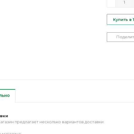
Купить в 
Поделит
льно
авки
агазин предлагает несколько вариантов доставки:
 магазина;