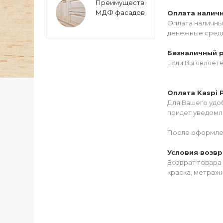
Преимущества
МДФ фасадов
Оплата налич
Оплата наличны
денежные средс
Безналичный 
Если Вы являет
Оплата Kaspi 
Для Вашего удоб
придет уведомле
После оформлен
Условия возвр
Возврат товара 
краска, метражн