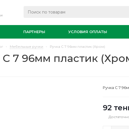
ли
И
ПАРТНЕРЫ
УСЛОВИЯ ОПЛАТЫ
ог
-
Мебельные ручки
-
Ручка С 7 96мм пластик (Хром)
 С 7 96мм пластик (Хро
Ручка С 7 96
92
тен
Достаточн