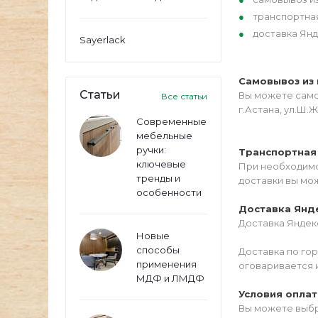
транспортна
доставка Янд
Sayerlack
Самовывоз из 
Статьи
Вы можете самос
Все статьи
г.Астана, ул.Ш.Ж
Современные
мебельные
ручки:
Транспортная
ключевые
При необходимо
тренды и
доставки вы мо
особенности
Доставка Янд
Доставка Яндекс
Новые
способы
Доставка по го
применения
оговаривается 
МДФ и ЛМДФ
Условия опла
Вы можете выбр