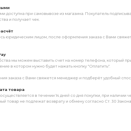
ными
ми доступна при самовывозе из магазина. Покупатель подписыв
тва и получает чек.
расчёт
есь юридическим лицом, после оформления заказа с Вами свяжет
Pay
ства мы можем выставить счет на номер телефона, который прив
ние в котором нужно будет нажать кнопку "Оплатить".
ия заказа с Вами свяжется менеджер и подберёт удобный спос
ата товара
осуществляется в течении 14 дней со дня покупки, при наличии 
ый товар не подлежат возврату и обмену согласно Ст. 30 Закон