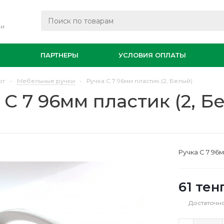
ли
И
ПАРТНЕРЫ
УСЛОВИЯ ОПЛАТЫ
ог
-
Мебельные ручки
-
Ручка С 7 96мм пластик (2, Белый)
 С 7 96мм пластик (2, Б
Ручка С 7 96м
61
тен
Достаточн