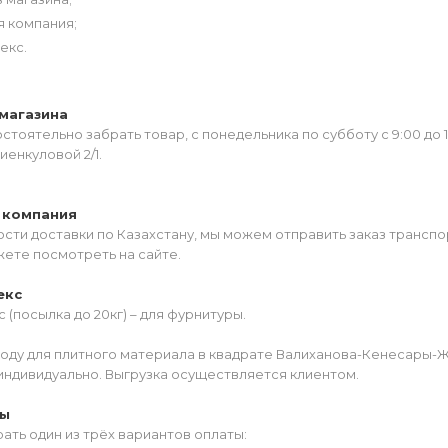
я компания;
екс.
магазина
тоятельно забрать товар, с понедельника по субботу с 9:00 до 
иенкуловой 2/1.
 компания
сти доставки по Казахстану, мы можем отправить заказ транспо
жете посмотреть на сайте.
екс
 (посылка до 20кг) – для фурнитуры.
роду для плитного материала в квадрате Валиханова-Кенесары-
индивидуально. Выгрузка осуществляется клиентом.
ты
ать один из трёх вариантов оплаты: