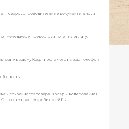
ает товаросопроводительные документы, вносит
ся менеджер и предоставит счет на оплату.
язан к вашему Kaspi, после чего на ваш телефон
об оплаты.
чека и сохранности товара. Колеры, колерованная
а О защите прав потребителей РК.