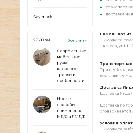
транспортна
доставка Янд
Sayerlack
Самовывоз из 
Статьи
Вы можете самос
Все статьи
г.Астана, ул.Ш.Ж
Современные
мебельные
ручки:
Транспортная
ключевые
При необходимо
тренды и
доставки вы мо
особенности
Доставка Янд
Доставка Яндекс
Новые
способы
Доставка по го
применения
оговаривается 
МДФ и ЛМДФ
Условия опла
Вы можете выбр