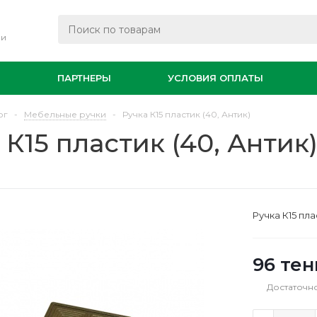
ли
И
ПАРТНЕРЫ
УСЛОВИЯ ОПЛАТЫ
ог
-
Мебельные ручки
-
Ручка К15 пластик (40, Антик)
 К15 пластик (40, Антик
Ручка К15 пла
96
тен
Достаточн