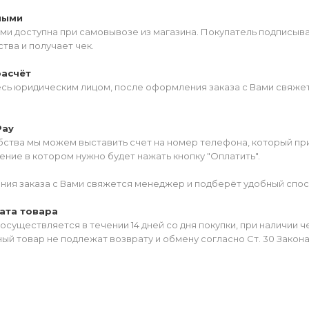
ными
ми доступна при самовывозе из магазина. Покупатель подписыв
тва и получает чек.
расчёт
есь юридическим лицом, после оформления заказа с Вами свяжет
Pay
ства мы можем выставить счет на номер телефона, который прив
ние в котором нужно будет нажать кнопку "Оплатить".
ия заказа с Вами свяжется менеджер и подберёт удобный спос
ата товара
осуществляется в течении 14 дней со дня покупки, при наличии 
ый товар не подлежат возврату и обмену согласно Ст. 30 Закон