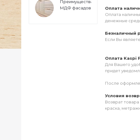
Преимущества
МДФ фасадов
Оплата налич
Оплата наличны
денежные средс
Безналичный 
Если Вы являет
Оплата Kaspi 
Для Вашего удоб
придет уведомле
После оформлен
Условия возвр
Возврат товара 
краска, метражн