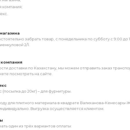
я компания;
екс.
магазина
тоятельно забрать товар, с понедельника по субботу с 9:00 до 
иенкуловой 2/1.
 компания
сти доставки по Казахстану, мы можем отправить заказ транспо
жете посмотреть на сайте.
екс
 (посылка до 20кг) – для фурнитуры.
роду для плитного материала в квадрате Валиханова-Кенесары-
индивидуально. Выгрузка осуществляется клиентом.
ты
ать один из трёх вариантов оплаты: