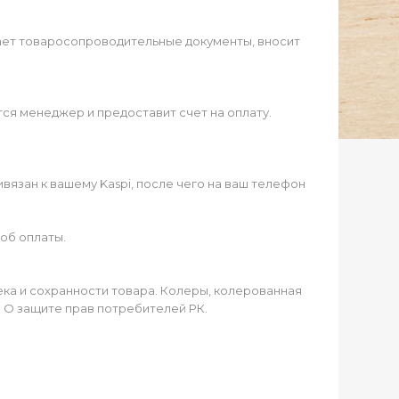
ает товаросопроводительные документы, вносит
ся менеджер и предоставит счет на оплату.
язан к вашему Kaspi, после чего на ваш телефон
об оплаты.
чека и сохранности товара. Колеры, колерованная
а О защите прав потребителей РК.