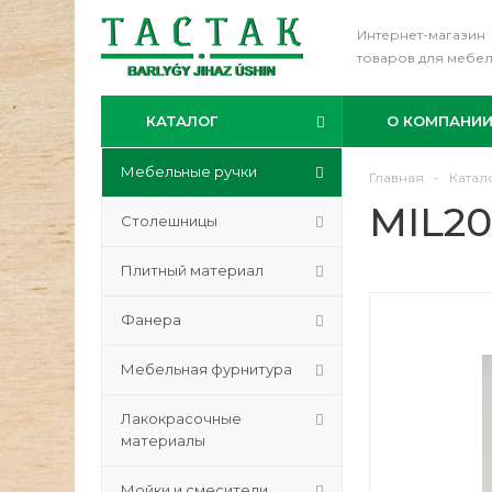
Интернет-магазин
товаров для мебе
КАТАЛОГ
О КОМПАНИ
Мебельные ручки
Главная
-
Катал
MIL20
Столешницы
Плитный материал
Фанера
Мебельная фурнитура
Лакокрасочные
материалы
Мойки и смесители