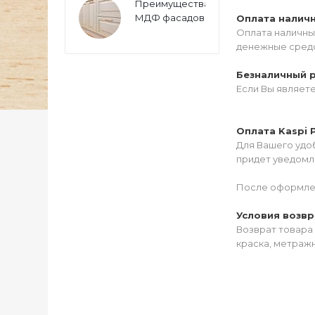
Преимущества
МДФ фасадов
Оплата налич
Оплата наличны
денежные средс
Безналичный 
Если Вы являет
Оплата Kaspi 
Для Вашего удоб
придет уведомле
После оформлен
Условия возвр
Возврат товара 
краска, метражн