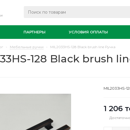
ли
И
ПАРТНЕРЫ
УСЛОВИЯ ОПЛАТЫ
ог
-
Мебельные ручки
-
MIL2033HS-128 Black brush line Ручка
33HS-128 Black brush li
MIL2033HS-128
1 206
т
Достаточн