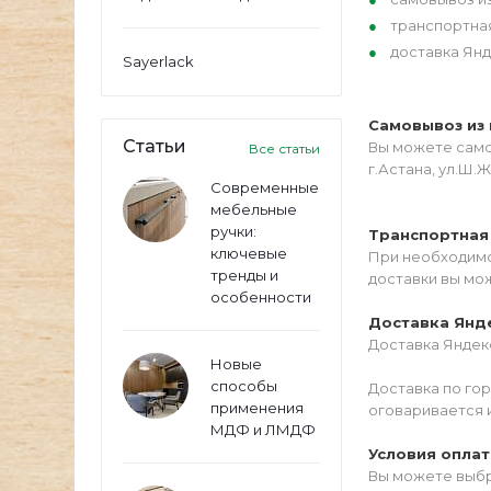
транспортна
доставка Янд
Sayerlack
Самовывоз из 
Статьи
Вы можете самос
Все статьи
г.Астана, ул.Ш.Ж
Современные
мебельные
ручки:
Транспортная
ключевые
При необходимо
тренды и
доставки вы мо
особенности
Доставка Янд
Доставка Яндекс
Новые
способы
Доставка по го
применения
оговаривается 
МДФ и ЛМДФ
Условия опла
Вы можете выбр