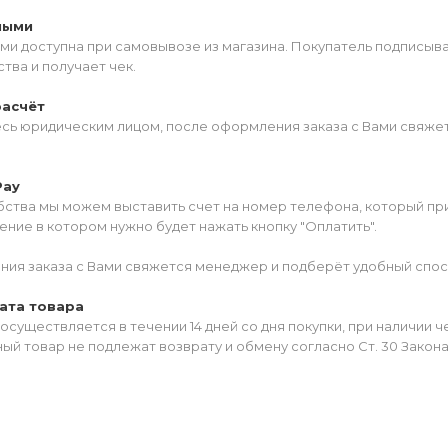
ными
ми доступна при самовывозе из магазина. Покупатель подписыв
тва и получает чек.
расчёт
есь юридическим лицом, после оформления заказа с Вами свяжет
Pay
ства мы можем выставить счет на номер телефона, который прив
ние в котором нужно будет нажать кнопку "Оплатить".
ия заказа с Вами свяжется менеджер и подберёт удобный спос
ата товара
осуществляется в течении 14 дней со дня покупки, при наличии 
ый товар не подлежат возврату и обмену согласно Ст. 30 Закон