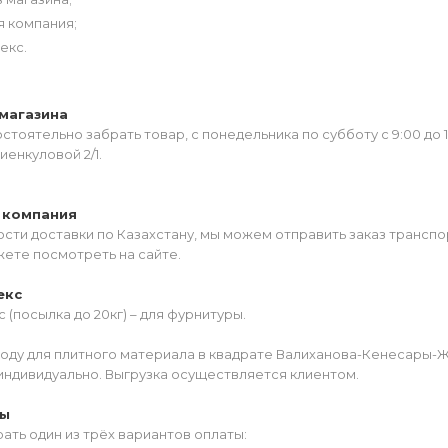
я компания;
екс.
магазина
тоятельно забрать товар, с понедельника по субботу с 9:00 до 
иенкуловой 2/1.
 компания
сти доставки по Казахстану, мы можем отправить заказ транспо
жете посмотреть на сайте.
екс
 (посылка до 20кг) – для фурнитуры.
роду для плитного материала в квадрате Валиханова-Кенесары-
индивидуально. Выгрузка осуществляется клиентом.
ты
ать один из трёх вариантов оплаты: