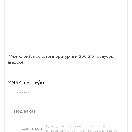
774.4 Клей (высокотемпературный, 200-210 градусов)
(ведро)
2 964
тенге
/кг
На заказ
Под заказ
Цена действительна только для
Поделиться
интернет-магазина и может отличаться