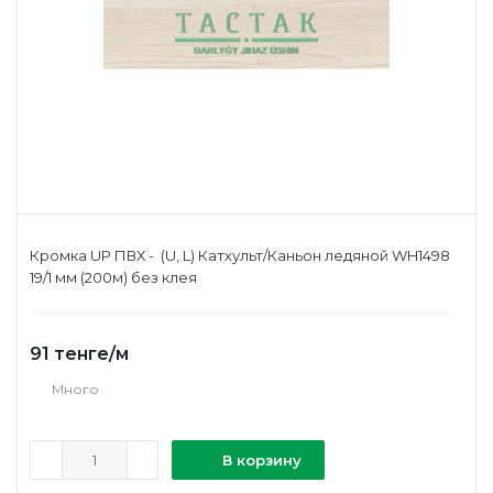
Кромка UP ПВХ - (U, L) Катхульт/Каньон ледяной WH1498
19/1 мм (200м) без клея
91
тенге
/м
Много
В корзину