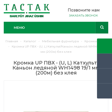
Позвоните нам
ЗАКАЗАТЬ ЗВОНОК
МЕНЮ
Главная
-
Каталог
-
Мебельная фурнитура
-
Кромка ЛДСП
-
Кромка UP ПВХ - (U, L) Катхульт/Каньон ледяной WH1498 19/1
мм (200м) без клея
Кромка UP ПВХ - (U, L) Катхульт/
Каньон ледяной WH1498 19/1 мм
(200м) без клея