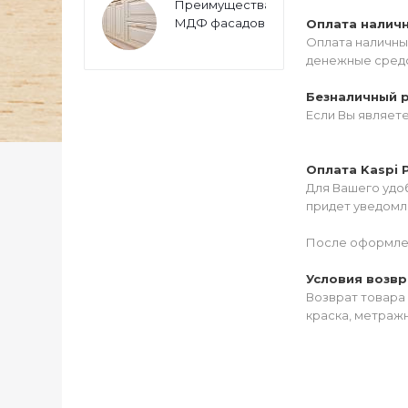
Преимущества
МДФ фасадов
Оплата налич
Оплата наличны
денежные средс
Безналичный 
Если Вы являет
Оплата Kaspi 
Для Вашего удоб
придет уведомле
После оформлен
Условия возвр
Возврат товара 
краска, метражн