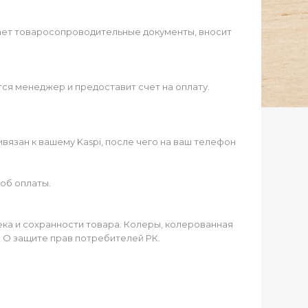
ает товаросопроводительные документы, вносит
ся менеджер и предоставит счет на оплату.
язан к вашему Kaspi, после чего на ваш телефон
об оплаты.
чека и сохранности товара. Колеры, колерованная
а О защите прав потребителей РК.