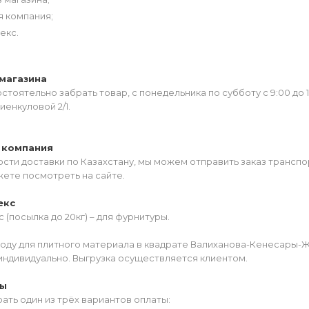
я компания;
екс.
магазина
тоятельно забрать товар, с понедельника по субботу с 9:00 до 
иенкуловой 2/1.
 компания
сти доставки по Казахстану, мы можем отправить заказ транспо
жете посмотреть на сайте.
екс
 (посылка до 20кг) – для фурнитуры.
роду для плитного материала в квадрате Валиханова-Кенесары-
индивидуально. Выгрузка осуществляется клиентом.
ты
ать один из трёх вариантов оплаты: