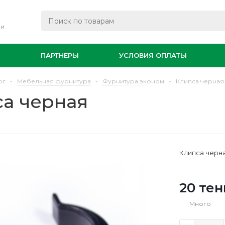
ли
И
ПАРТНЕРЫ
УСЛОВИЯ ОПЛАТЫ
ог
-
Мебельная фурнитура
-
Фурнитура эконом
-
Клипса черная
а черная
Клипса черн
20
тен
Много