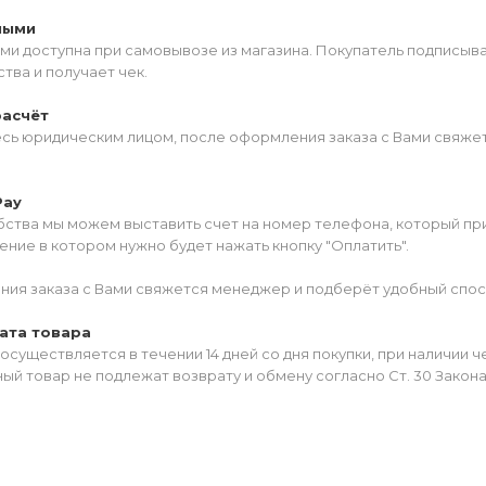
ными
ми доступна при самовывозе из магазина. Покупатель подписыв
тва и получает чек.
расчёт
есь юридическим лицом, после оформления заказа с Вами свяжет
Pay
ства мы можем выставить счет на номер телефона, который прив
ние в котором нужно будет нажать кнопку "Оплатить".
ия заказа с Вами свяжется менеджер и подберёт удобный спос
ата товара
осуществляется в течении 14 дней со дня покупки, при наличии 
ый товар не подлежат возврату и обмену согласно Ст. 30 Закон