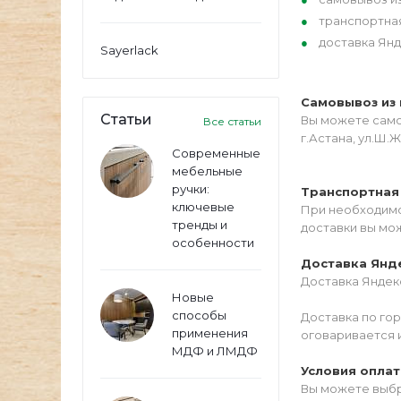
транспортна
доставка Янд
Sayerlack
Самовывоз из 
Статьи
Вы можете самос
Все статьи
г.Астана, ул.Ш.Ж
Современные
мебельные
ручки:
Транспортная
ключевые
При необходимо
тренды и
доставки вы мо
особенности
Доставка Янд
Доставка Яндекс
Новые
способы
Доставка по го
применения
оговаривается 
МДФ и ЛМДФ
Условия опла
Вы можете выбр