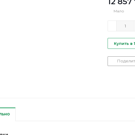
12 857
Мало
Купить в 
Поделит
льно
авки