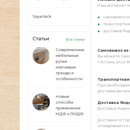
Наш интернет-м
Sayerlack
самовывоз из
транспортна
доставка Янд
Статьи
Все статьи
Современные
Самовывоз из 
мебельные
Вы можете самос
ручки:
г.Астана, ул.Ш.Ж
ключевые
тренды и
особенности
Транспортная
При необходимо
доставки вы мо
Новые
способы
Доставка Янд
применения
Доставка Яндекс
МДФ и ЛМДФ
Доставка по го
оговаривается 