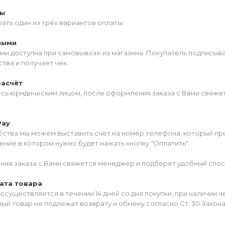
ты
ать один из трёх вариантов оплаты:
ными
ми доступна при самовывозе из магазина. Покупатель подписыв
тва и получает чек.
расчёт
есь юридическим лицом, после оформления заказа с Вами свяжет
Pay
ства мы можем выставить счет на номер телефона, который прив
ние в котором нужно будет нажать кнопку "Оплатить".
ия заказа с Вами свяжется менеджер и подберёт удобный спос
ата товара
осуществляется в течении 14 дней со дня покупки, при наличии 
ый товар не подлежат возврату и обмену согласно Ст. 30 Закон