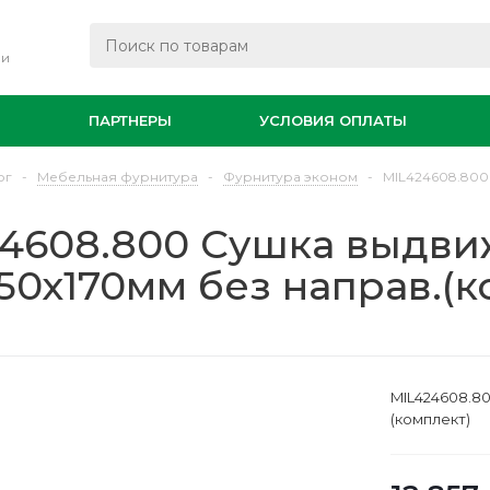
ли
И
ПАРТНЕРЫ
УСЛОВИЯ ОПЛАТЫ
ог
-
Мебельная фурнитура
-
Фурнитура эконом
-
MIL424608.800
4608.800 Сушка выдви
50х170мм без направ.(к
MIL424608.80
(комплект)