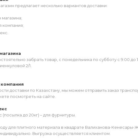
агазин предлагает несколько вариантов доставки:
 магазина;
я компания;
екс.
магазина
тоятельно забрать товар, с понедельника по субботу с 9:00 до 
иенкуловой 2/1.
 компания
сти доставки по Казахстану, мы можем отправить заказ транспо
жете посмотреть на сайте.
екс
 (посылка до 20кг) – для фурнитуры.
роду для плитного материала в квадрате Валиханова-Кенесары-
индивидуально. Выгрузка осуществляется клиентом.