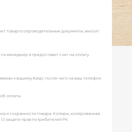
ает товаросопроводительные документы, вносит
ся менеджер и предоставит счет на оплату.
язан к вашему Kaspi, после чего на ваш телефон
об оплаты.
чека и сохранности товара. Колеры, колерованная
а О защите прав потребителей РК.