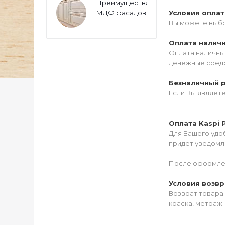
Преимущества
МДФ фасадов
Условия опла
Вы можете выбр
Оплата налич
Оплата наличны
денежные средс
Безналичный 
Если Вы являет
Оплата Kaspi 
Для Вашего удоб
придет уведомле
После оформлен
Условия возвр
Возврат товара 
краска, метражн