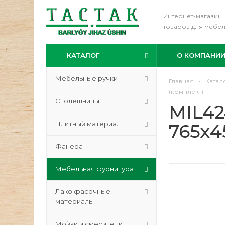
Интернет-магазин
товаров для мебе
КАТАЛОГ
О КОМПАНИ
Мебельные ручки
Главная
-
Катал
(комплект)
Столешницы
MIL42
Плитный материал
765х4
Фанера
Мебельная фурнитура
Лакокрасочные
материалы
Мойки и смесители