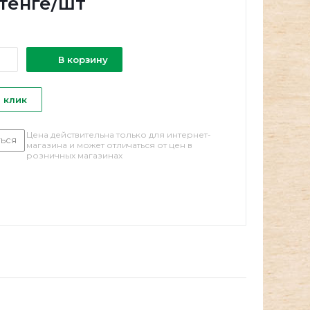
тенге
/шт
В корзину
1 клик
Цена действительна только для интернет-
ься
магазина и может отличаться от цен в
розничных магазинах