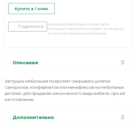
Купить в 1 клик
Цена действительна только для
Поделиться
интернет-магазина и может отличаться
от цен в розничных магазинах
Описание
Заглушка мебельная позволяет закрывать шляпки
саморезов, конфирматов или минификсов на мебельных
деталях, для придания законченного вида мебели, при её
изготовлении.
Дополнительно