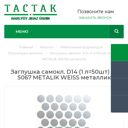
Позвоните нам
ЗАКАЗАТЬ ЗВОНОК
МЕНЮ
Главная
-
Каталог
-
Мебельная фурнитура
-
Фурнитура эконом
-
Заглушка самокл. D14 (1 л=50шт) A-5067
METALIK WEISS металлик
Заглушка самокл. D14 (1 л=50шт) A-
5067 METALIK WEISS металлик