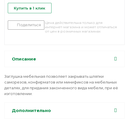
Купить в 1 клик
Цена действительна только для
Поделиться
интернет-магазина и может отличаться
от цен в розничных магазинах
Описание
Заглушка мебельная позволяет закрывать шляпки
саморезов, конфирматов или минификсов на мебельных
деталях, для придания законченного вида мебели, при её
изготовлении.
Дополнительно