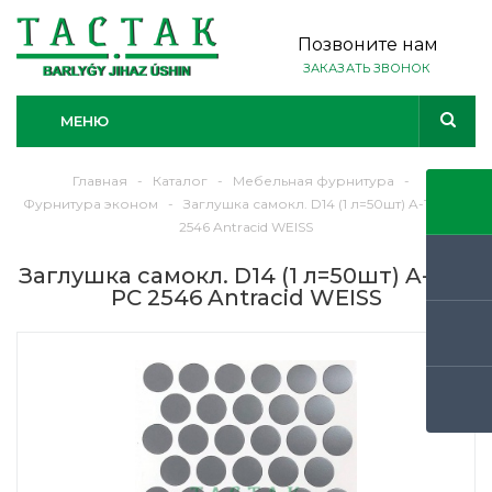
Позвоните нам
ЗАКАЗАТЬ ЗВОНОК
МЕНЮ
Главная
-
Каталог
-
Мебельная фурнитура
-
Фурнитура эконом
-
Заглушка самокл. D14 (1 л=50шт) A-1616 РС
2546 Antracid WEISS
Заглушка самокл. D14 (1 л=50шт) A-1616
РС 2546 Antracid WEISS