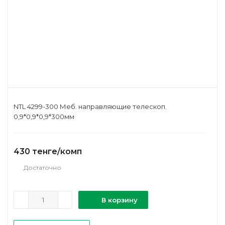
NTL 4299-300 Меб. направляющие телескоп.
0,9*0,9*0,9*300мм
430
тенге
/комп
Достаточно
В корзину